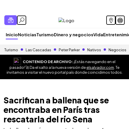
Inicio
Noticias
Turismo
Dinero y negocios
Vida
Entretenim
Turismo
Las Cascadas
Peter Parker
Nativos
Negocios
CONTENIDO DE ARCHIVO:
¡Estás navegando en el
pasado! 🚀 Da el salto a la nueva versión de
elsalvador.com
. Te
invitamos a visitar el nuevo portal país donde coincidimos todos.
Sacrifican a ballena que se
encontraba en París tras
rescatarla del río Sena