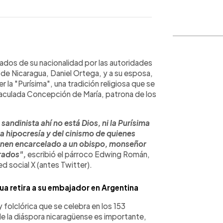
WhatsApp
Copiar link
dos de su nacionalidad por las autoridades
e de Nicaragua, Daniel Ortega, y a su esposa,
 la "Purísima", una tradición religiosa que se
aculada Concepción de María, patrona de los
sandinista ahí no está Dios, ni la Purísima
e la hipocresía y del cinismo de quienes
ienen encarcelado a un obispo, monseñor
rados",
escribió el párroco Edwing Román,
ed social X (antes Twitter).
ua retira a su embajador en Argentina
 y folclórica que se celebra en los 153
de la diáspora nicaragüense es importante,