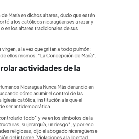
de María en dichos altares, dudo que estén
rtó a los católicos nicaragüenses a rezar y
 o en los altares tradicionales de sus
 virgen, a la vez que gritan a todo pulmón:
onde ellos mismos: "La Concepción de María".
olar actividades de la
 Humanos Nicaragua Nunca Más denunció en
uscando cómo asumir el control de las
Iglesia católica, institución a la que el
 de ser antidemocrática.
ntrolarlo todo" y ve en los símbolos de la
tructuras, su jerarquía, un riesgo", y por eso
dades religiosas, dijo el abogado nicaragüense
ión del informe ´Violaciones a la libertad