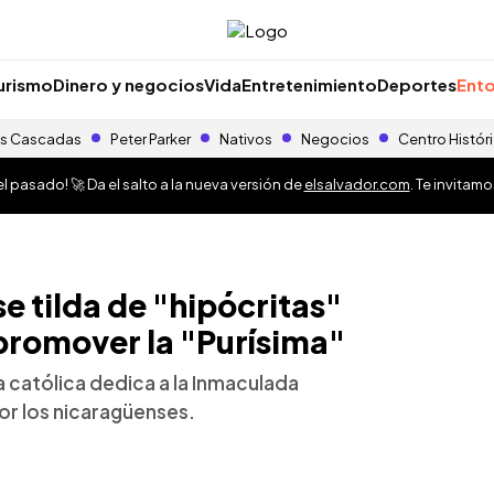
urismo
Dinero y negocios
Vida
Entretenimiento
Deportes
Ento
s Cascadas
Peter Parker
Nativos
Negocios
Centro Histór
 pasado! 🚀 Da el salto a la nueva versión de
elsalvador.com
. Te invitam
 tilda de "hipócritas"
 promover la "Purísima"
ia católica dedica a la Inmaculada
r los nicaragüenses.