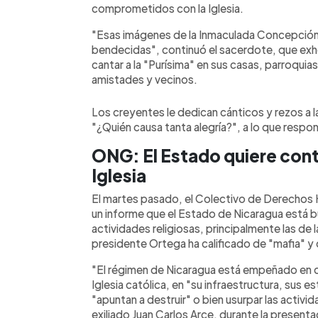
comprometidos con la Iglesia.
"Esas imágenes de la Inmaculada Concepción 
bendecidas", continuó el sacerdote, que exho
cantar a la "Purísima" en sus casas, parroquias
amistades y vecinos.
Los creyentes le dedican cánticos y rezos a la
"¿Quién causa tanta alegría?", a lo que resp
ONG: El Estado quiere contr
Iglesia
El martes pasado, el Colectivo de Derechos
un informe que el Estado de Nicaragua está b
actividades religiosas, principalmente las de la 
presidente Ortega ha calificado de "mafia" y
"El régimen de Nicaragua está empeñado en co
Iglesia católica, en "su infraestructura, sus es
"apuntan a destruir" o bien usurpar las activi
exiliado Juan Carlos Arce, durante la presentac