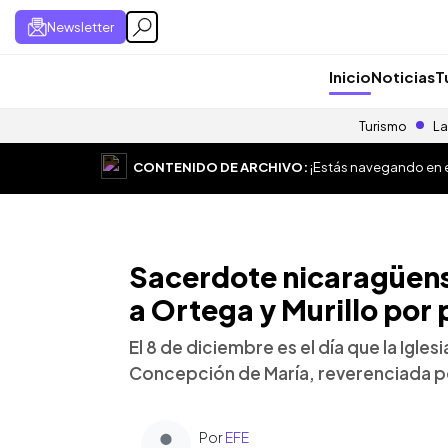
Newsletter
Inicio
Noticias
T
Turismo
La
CONTENIDO DE ARCHIVO:
¡Estás navegando en el
Sacerdote nicaragüense
a Ortega y Murillo por
El 8 de diciembre es el día que la Igles
Concepción de María, reverenciada po
Por
EFE