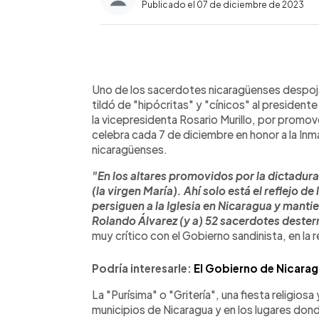
Publicado el 07 de diciembre de 2023
0:00
Facebook
Twitter
►
Escuchar artículo
Uno de los sacerdotes nicaragüenses despoja
tildó de "hipócritas" y "cínicos" al president
la vicepresidenta Rosario Murillo, por promover
celebra cada 7 de diciembre en honor a la
Inm
nicaragüenses.
"En los altares promovidos por la dictadura 
(la virgen María). Ahí solo está el reflejo d
persiguen a la Iglesia en Nicaragua y mant
Rolando Álvarez (y a) 52 sacerdotes dester
muy crítico con el Gobierno sandinista, en la r
Podría interesarle:
El Gobierno de Nicarag
La "Purísima" o "Gritería", una fiesta religiosa
municipios de Nicaragua y en los lugares don