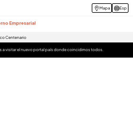
Mapa
Esp
rno Empresarial
ico Centenario
os a visitar el nuevo portal país donde coincidimos todos.