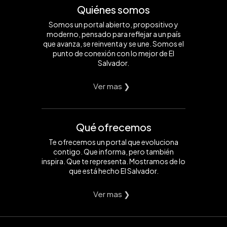
Quiénes somos
Somos un portal abierto, propositivo y
moderno, pensado para reflejar a un país
que avanza, se reinventa y se une. Somos el
punto de conexión con lo mejor de El
Salvador.
Ver mas ❯
Qué ofrecemos
Te ofrecemos un portal que evoluciona
contigo. Que informa, pero también
inspira. Que te representa. Mostramos de lo
que está hecho El Salvador.
Ver mas ❯