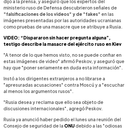
dijo a la prensa, y aseguró que los expertos del
ministerio ruso de Defensa descubrieron señales de
"falsificaciones de los videos" y de "fakes"
en las
imágenes presentadas por las autoridades ucranianas
como pruebas de una masacre que se atribuye a Rusia.
VIDEO: “Dispararon sin hacer pregunta alguna”,
testigo describe la masacre del ejército ruso en Kiev
"A tenor de lo que hemos visto, no se puede confiar en
estas imágenes de video" afirmó Peskov, y aseguró que
hay que "poner seriamente en duda esta información".
Instó a los dirigentes extranjeros a no librarse a
"apresuradas acusaciones" contra Moscú y a "escuchar
al menos los argumentos rusos".
"Rusia desea y reclama que ello sea objeto de
discusiones internacionales", agregó Peskov.
Rusia ya anunció haber pedido el lunes una reunión del
Consejo de seguridad de la
ONU
debido a las "odiosas