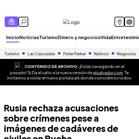
Inicio
Noticias
Turismo
Dinero y negocios
Vida
Entretenim
Turismo
Las Cascadas
Peter Parker
Nativos
Negocios
CONTENIDO DE ARCHIVO:
¡Estás navegando en el
pasado! 🚀 Da el salto a la nueva versión de
elsalvador.com
. Te
invitamos a visitar el nuevo portal país donde coincidimos todos.
Rusia rechaza acusaciones
sobre crímenes pese a
imágenes de cadáveres de
civiles en Bucha