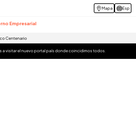
Mapa
Esp
rno Empresarial
ico Centenario
os a visitar el nuevo portal país donde coincidimos todos.