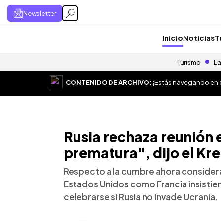
Newsletter
Inicio
Noticias
T
Turismo
La
CONTENIDO DE ARCHIVO:
¡Estás navegando en el
Rusia rechaza reunión e
prematura", dijo el Kr
Respecto a la cumbre ahora consider
Estados Unidos como Francia insistier
celebrarse si Rusia no invade Ucrania.