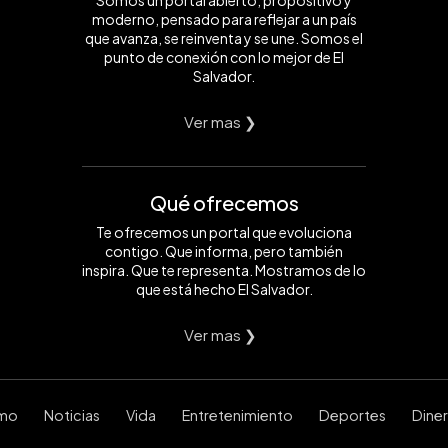
Somos un portal abierto, propositivo y
moderno, pensado para reflejar a un país
que avanza, se reinventa y se une. Somos el
punto de conexión con lo mejor de El
Salvador.
Ver mas ❯
Qué ofrecemos
Te ofrecemos un portal que evoluciona
contigo. Que informa, pero también
inspira. Que te representa. Mostramos de lo
que está hecho El Salvador.
Ver mas ❯
smo
Noticias
Vida
Entretenimiento
Deportes
Dine