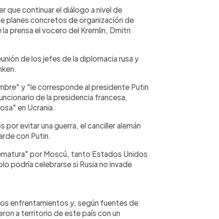
 que continuar el diálogo a nivel de
 de planes concretos de organización de
la prensa el vocero del Kremlin, Dmitri
unión de los jefes de la diplomacia rusa y
nken.
mbre" y "le corresponde al presidente Putin
uncionario de la presidencia francesa,
osa" en Ucrania.
 por evitar una guerra, el canciller alemán
tarde con Putin.
ematura" por Moscú, tanto Estados Unidos
lo podría celebrarse si Rusia no invade
 los enfrentamientos y, según fuentes de
ron a territorio de este país con un