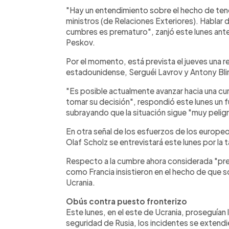
"Hay un entendimiento sobre el hecho de tener
ministros (de Relaciones Exteriores). Hablar
cumbres es prematuro", zanjó este lunes ante 
Peskov.
Por el momento, está prevista el jueves una re
estadounidense, Serguéi Lavrov y Antony Bli
"Es posible actualmente avanzar hacia una cu
tomar su decisión", respondió este lunes un f
subrayando que la situación sigue "muy peligr
En otra señal de los esfuerzos de los europeos
Olaf Scholz se entrevistará este lunes por la 
Respecto a la cumbre ahora considerada "pr
como Francia insistieron en el hecho de que so
Ucrania.
Obús contra puesto fronterizo
Este lunes, en el este de Ucrania, proseguían
seguridad de Rusia, los incidentes se extendie