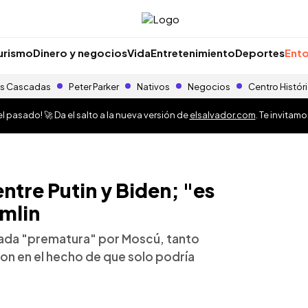
urismo
Dinero y negocios
Vida
Entretenimiento
Deportes
Ento
s Cascadas
Peter Parker
Nativos
Negocios
Centro Histór
 pasado! 🚀 Da el salto a la nueva versión de
elsalvador.com
. Te invitam
ntre Putin y Biden; "es
emlin
ada "prematura" por Moscú, tanto
on en el hecho de que solo podría