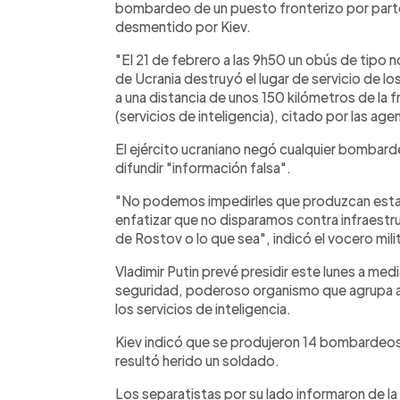
bombardeo de un puesto fronterizo por parte
desmentido por Kiev.
"El 21 de febrero a las 9h50 un obús de tipo n
de Ucrania destruyó el lugar de servicio de lo
a una distancia de unos 150 kilómetros de la f
(servicios de inteligencia), citado por las age
El ejército ucraniano negó cualquier bombarde
difundir "información falsa".
"No podemos impedirles que produzcan esta
enfatizar que no disparamos contra infraestruct
de Rostov o lo que sea", indicó el vocero mili
Vladimir Putin prevé presidir este lunes a med
seguridad, poderoso organismo que agrupa a l
los servicios de inteligencia.
Kiev indicó que se produjeron 14 bombardeos 
resultó herido un soldado.
Los separatistas por su lado informaron de la 