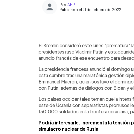
Por
AFP
Publicado el 21 de febrero de 2022
0:00
Facebook
Twitter
►
Escuchar artículo
El Kremlin consideró este lunes "prematura" l
presidentes ruso Vladimir Putin y estadouniden
anuncio francés de ese encuentro para desactiv
La presidencia francesa anunció el domingo un
esta cumbre tras una maratónica gestión dipl
Emmanuel Macron, quien sostuvo el domingo
con Putin, además de diálogos con Biden y el
Los países occidentales temen que la intensif
este de Ucrania con separatistas prorrusos l
150.000 soldados en la frontera ucraniana, par
Podría interesarle: Incrementa la tensión
simulacro nuclear de Rusia