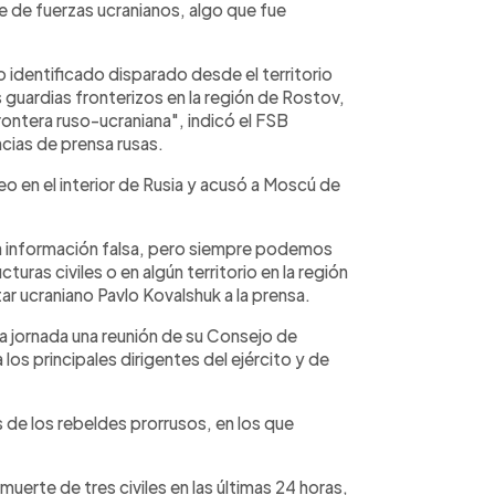
 de fuerzas ucranianos, algo que fue
o identificado disparado desde el territorio
s guardias fronterizos en la región de Rostov,
rontera ruso-ucraniana", indicó el FSB
ncias de prensa rusas.
o en el interior de Rusia y acusó a Moscú de
 información falsa, pero siempre podemos
uras civiles o en algún territorio en la región
tar ucraniano Pavlo Kovalshuk a la prensa.
ia jornada una reunión de su Consejo de
os principales dirigentes del ejército y de
de los rebeldes prorrusos, en los que
muerte de tres civiles en las últimas 24 horas,