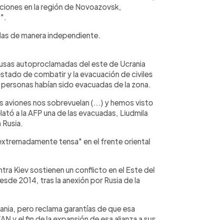
iciones en la región de Novoazovsk,
".
adas de manera independiente.
rusas autoproclamadas del este de Ucrania
stado de combatir y la evacuación de civiles
0 personas habían sido evacuadas de la zona.
 aviones nos sobrevuelan (...) y hemos visto
lató a la AFP una de las evacuadas, Liudmila
 Rusia.
es extremadamente tensa" en el frente oriental
tra Kiev sostienen un conflicto en el Este del
de 2014, tras la anexión por Rusia de la
ania, pero reclama garantías de que esa
AN y el fin de la expansión de esa alianza a sus