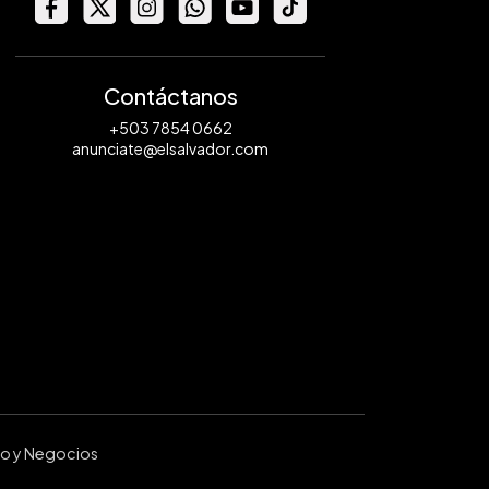
Contáctanos
+503 7854 0662
anunciate@elsalvador.com
ro y Negocios