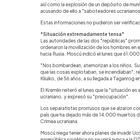
así como la explosión de un depósito de mun
acusando de ello a "saboteadores ucranianos
Estas informaciones no pudieron ser verific
"Situación extremadamente tensa"
Las autoridades de las dos "repúblicas" pror
ordenaron la movilización de los hombres en e
hacia Rusia. Moscú indicó el lunes que 61.00
"Nos bombardean, atemorizan a los niños. Sus
que las cosas explotaban, se incendiaban", re
Kliuiko, de 56 años, a su llegada a Taganrog en
El Kremlin reiteró el lunes que la "situación 
ucraniano, y expresó su "preocupación".
Los separatistas prorrusos que se alzaron con
país que ha dejado más de 14.000 muertos des
Crimea ucraniana.
Moscú niega tener ahora planes de invadir Ucr
exrepública soviética no se unirá nunca a la OT