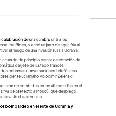
WhatsApp
Copiar link
a
celebración de una cumbre
entre los
se Joe Biden, y echó un jarro de agua fría al
ar el riesgo de una invasión rusa a Ucrania.
 acuerdo de principio para la celebración de
omática del jefe de Estado francés
 dos extensas conversaciones telefónicas
 presidente ucraniano Volodimir Zelenski.
icación de combates en los últimos días en el
e sirva de pretexto a Moscú, que desplegó
a invadir el país vecino.
 por bombardeo en el este de Ucrania y