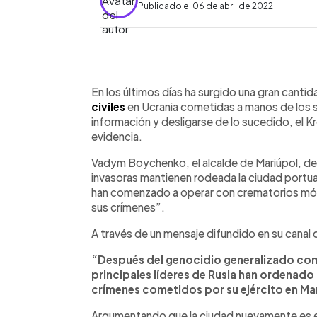
Publicado el 06 de abril de 2022
0:00
Facebook
Twitter
►
Escuchar artículo
En los últimos días ha surgido una gran canti
civiles
en Ucrania cometidas a manos de los s
información y desligarse de lo sucedido, el K
evidencia.
Vadym Boychenko, el alcalde de Mariúpol, de
invasoras mantienen rodeada la ciudad portuar
han comenzado a operar con crematorios móvi
sus crímenes”.
A través de un mensaje difundido en su canal 
“Después del genocidio generalizado come
principales líderes de Rusia han ordenado
crímenes cometidos por su ejército en Ma
Argumentando que la ciudad nuevamente es 