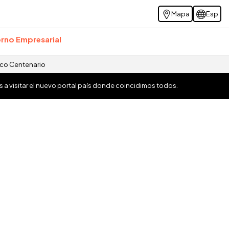
Mapa
Esp
rno Empresarial
ico Centenario
os a visitar el nuevo portal país donde coincidimos todos.