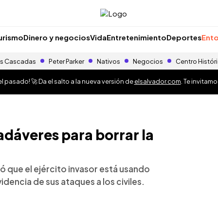
urismo
Dinero y negocios
Vida
Entretenimiento
Deportes
Ento
s Cascadas
Peter Parker
Nativos
Negocios
Centro Histór
 pasado! 🚀 Da el salto a la nueva versión de
elsalvador.com
. Te invitam
dáveres para borrar la
 que el ejército invasor está usando
idencia de sus ataques a los civiles.