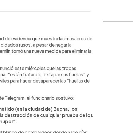
WhatsApp
Copiar link
dad de evidencia que muestra las masacres de
oldados rusos, a pesar de negar la
remlin tomó una nueva medida para eliminar la
nunció este miércoles que las tropas
ia, “están tratando de tapar sus huellas” y
les para hacer desaparecer las “huellas de
de Telegram, el funcionario sostuvo:
tido (en la ciudad de) Bucha, los
 la destrucción de cualquier prueba de los
riupol”.
el blanco de bombardeos desde hace días.