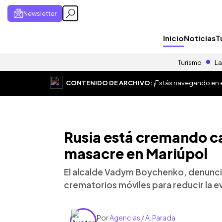
Newsletter
Inicio
Noticias
T
Turismo
La
CONTENIDO DE ARCHIVO:
¡Estás navegando en el
Rusia está cremando ca
masacre en Mariúpol
El alcalde Vadym Boychenko, denunció
crematorios móviles para reducir la ev
Por
Agencias / A. Parada