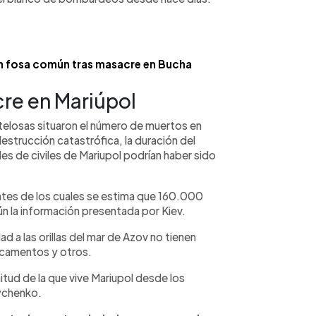
an fosa común tras masacre en Bucha
re en Mariúpol
elosas situaron el número de muertos en
estrucción catastrófica, la duración del
les de civiles de Mariupol podrían haber sido
ntes de los cuales se estima que 160.000
ún la información presentada por Kiev.
d a las orillas del mar de Azov no tienen
icamentos y otros.
itud de la que vive Mariupol desde los
ychenko.