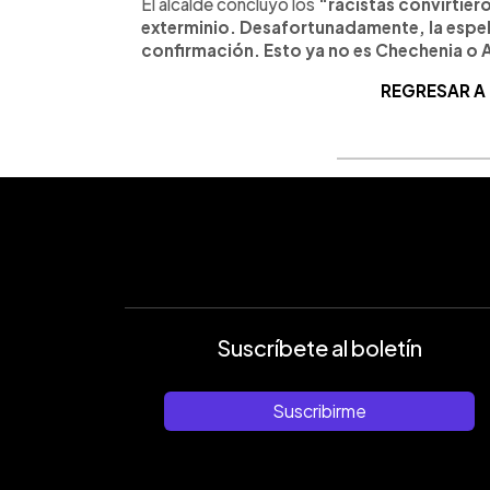
El alcalde concluyó los
“racistas convirtie
exterminio. Desafortunadamente, la espe
confirmación. Esto ya no es Chechenia o A
REGRESAR A
Suscríbete al boletín
Suscribirme