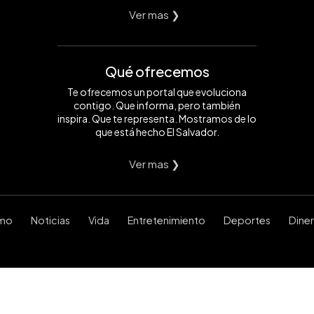
Ver mas ❯
Qué ofrecemos
Te ofrecemos un portal que evoluciona
contigo. Que informa, pero también
inspira. Que te representa. Mostramos de lo
que está hecho El Salvador.
Ver mas ❯
smo
Noticias
Vida
Entretenimiento
Deportes
Dine