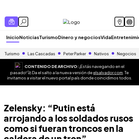
Inicio
Noticias
Turismo
Dinero y negocios
Vida
Entretenim
Turismo
Las Cascadas
Peter Parker
Nativos
Negocios
CONTENIDO DE ARCHIVO:
¡Estás navegando en el
pasado! 🚀 Da el salto a la nueva versión de
elsalvador.com
. Te
invitamos a visitar el nuevo portal país donde coincidimos todos.
Zelensky: “Putin está
arrojando a los soldados rusos
como si fueran troncos en la
caldera de un tren”