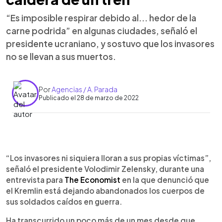
“Es imposible respirar debido al... hedor de la
carne podrida” en algunas ciudades, señaló el
presidente ucraniano, y sostuvo que los invasores
no se llevan a sus muertos.
Por
Agencias / A. Parada
Publicado el 28 de marzo de 2022
0:00
►
Escuchar artículo
“Los invasores ni siquiera lloran a sus propias víctimas”,
señaló el presidente Volodimir Zelensky, durante una
entrevista para
The Economist
en la que denunció que
el Kremlin está dejando abandonados los cuerpos de
sus soldados caídos en guerra.
Ha transcurrido un poco más de un mes desde que