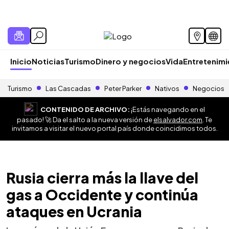
Inicio
Noticias
Turismo
Dinero y negocios
Vida
Entretenim
Turismo
Las Cascadas
Peter Parker
Nativos
Negocios
CONTENIDO DE ARCHIVO:
¡Estás navegando en el
pasado! 🚀 Da el salto a la nueva versión de
elsalvador.com
. Te
invitamos a visitar el nuevo portal país donde coincidimos todos.
Rusia cierra más la llave del
gas a Occidente y continúa
ataques en Ucrania