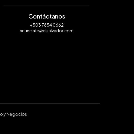
Contáctanos
+503 7854 0662
anunciate@elsalvador.com
ro y Negocios