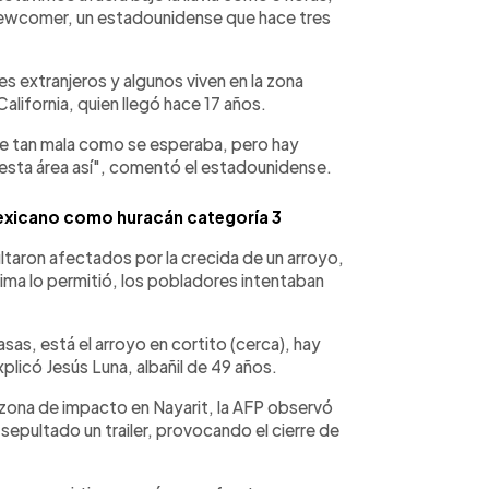
 Newcomer, un estadounidense que hace tres
es extranjeros y algunos viven en la zona
ifornia, quien llegó hace 17 años.
 fue tan mala como se esperaba, pero hay
 esta área así", comentó el estadounidense.
mexicano como huracán categoría 3
ultaron afectados por la crecida de un arroyo,
lima lo permitió, los pobladores intentaban
sas, está el arroyo en cortito (cerca), hay
licó Jesús Luna, albañil de 49 años.
a zona de impacto en Nayarit, la AFP observó
epultado un trailer, provocando el cierre de