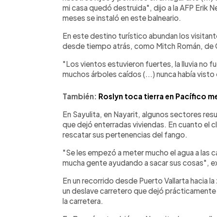
mi casa quedó destruida", dijo a la AFP Erik
meses se instaló en este balneario.
En este destino turístico abundan los visitant
desde tiempo atrás, como Mitch Román, de Cal
"Los vientos estuvieron fuertes, la lluvia no
muchos árboles caídos (...) nunca había visto
También:
Roslyn toca tierra en Pacífico 
En Sayulita, en Nayarit, algunos sectores res
que dejó enterradas viviendas. En cuanto el c
rescatar sus pertenencias del fango.
"Se les empezó a meter mucho el agua a las ca
mucha gente ayudando a sacar sus cosas", exp
En un recorrido desde Puerto Vallarta hacia l
un deslave carretero que dejó prácticamente s
la carretera.