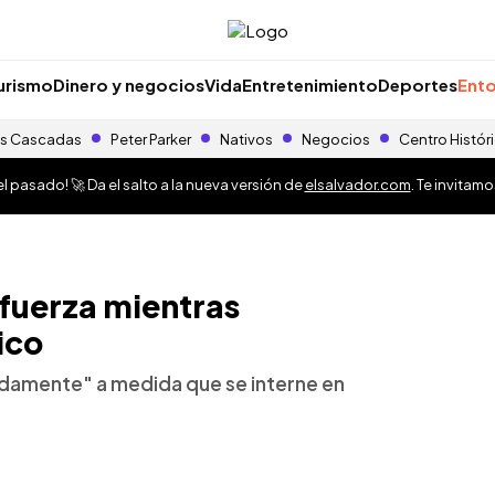
urismo
Dinero y negocios
Vida
Entretenimiento
Deportes
Ento
s Cascadas
Peter Parker
Nativos
Negocios
Centro Histór
 pasado! 🚀 Da el salto a la nueva versión de
elsalvador.com
. Te invitam
fuerza mientras
ico
pidamente" a medida que se interne en