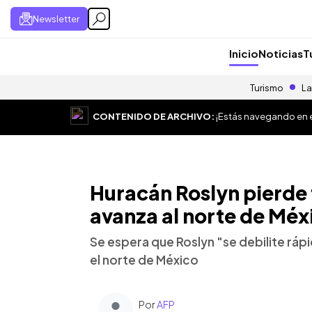
Newsletter
Inicio
Noticias
T
Turismo
La
CONTENIDO DE ARCHIVO:
¡Estás navegando en el
Huracán Roslyn pierde 
avanza al norte de Méx
Se espera que Roslyn "se debilite rá
el norte de México
Por
AFP