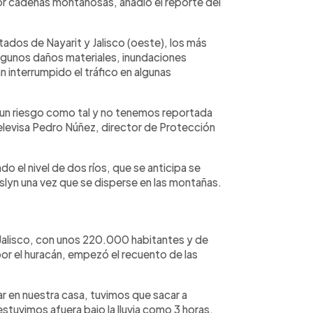
or cadenas montañosas, añadió el reporte del
tados de Nayarit y Jalisco (oeste), los más
gunos daños materiales, inundaciones
n interrumpido el tráfico en algunas
un riesgo como tal y no tenemos reportada
Televisa Pedro Núñez, director de Protección
o el nivel de dos ríos, que se anticipa se
slyn una vez que se disperse en las montañas.
a, Jalisco, con unos 220.000 habitantes y de
or el huracán, empezó el recuento de las
r en nuestra casa, tuvimos que sacar a
 estuvimos afuera bajo la lluvia como 3 horas,