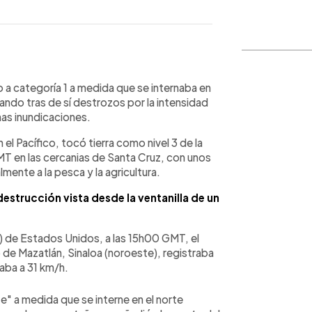
WhatsApp
Copiar link
a categoría 1 a medida que se internaba en
ando tras de sí destrozos por la intensidad
nas inundicaciones.
el Pacífico, tocó tierra como nivel 3 de la
MT en las cercanias de Santa Cruz, con unos
ente a la pesca y la agricultura.
estrucción vista desde la ventanilla de un
 de Estados Unidos, a las 15h00 GMT, el
de Mazatlán, Sinaloa (noroeste), registraba
aba a 31 km/h.
e" a medida que se interne en el norte