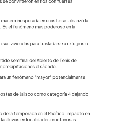
s se convirtieron en ríos con fuertes
 manera inesperada en unas horas alcanzó la
5). Es el fenómeno más poderoso en la
 sus viviendas para trasladarse a refugios o
tido semifinal del Abierto de Tenis de
or precipitaciones el sábado.
sidera un fenómeno "mayor" potencialmente
costas de Jalisco como categoría 4 dejando
o de la temporada en el Pacífico, impactó en
las lluvias en localidades montañosas