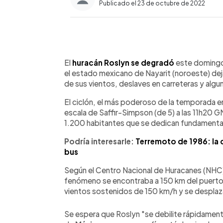
Publicado el 23 de octubre de 2022
0:00
Facebook
Twitter
►
Escuchar artículo
El
huracán Roslyn se degradó
este domingo 
el estado mexicano de Nayarit (noroeste) dej
de sus vientos, deslaves en carreteras y algu
El ciclón, el más poderoso de la temporada en 
escala de Saffir-Simpson (de 5) a las 11h20 G
1.200 habitantes que se dedican fundamentalm
Podría interesarle:
Terremoto de 1986: la d
bus
Según el Centro Nacional de Huracanes (NHC)
fenómeno se encontraba a 150 km del puerto 
vientos sostenidos de 150 km/h y se desplaz
Se espera que Roslyn "se debilite rápidament