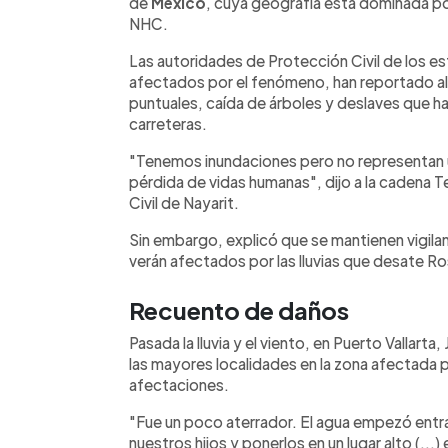
de
México
, cuya geografía está dominada p
NHC.
Las autoridades de Protección Civil de los es
afectados por el fenómeno, han reportado al
puntuales, caída de árboles y deslaves que ha
carreteras.
"Tenemos inundaciones pero no representan 
pérdida de vidas humanas", dijo a la cadena 
Civil de Nayarit.
Sin embargo, explicó que se mantienen vigiland
verán afectados por las lluvias que desate Ro
Recuento de daños
Pasada la lluvia y el viento, en Puerto Vallart
las mayores localidades en la zona afectada p
afectaciones.
"Fue un poco aterrador. El agua empezó entra
nuestros hijos y ponerlos en un lugar alto (...)