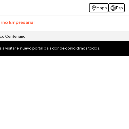
Mapa
Esp
rno Empresarial
ico Centenario
os a visitar el nuevo portal país donde coincidimos todos.