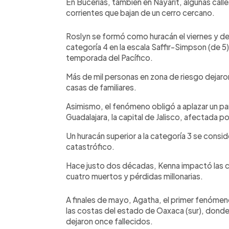
En Bucerías, también en Nayarit, algunas calle
corrientes que bajan de un cerro cercano.
Roslyn se formó como huracán el viernes y de
categoría 4 en la escala Saffir-Simpson (de 
temporada del Pacífico.
Más de mil personas en zona de riesgo dejaron
casas de familiares.
Asimismo, el fenómeno obligó a aplazar un par
Guadalajara, la capital de Jalisco, afectada p
Un huracán superior a la categoría 3 se con
catastrófico.
Hace justo dos décadas, Kenna impactó las 
cuatro muertos y pérdidas millonarias.
A finales de mayo, Agatha, el primer fenómen
las costas del estado de Oaxaca (sur), donde 
dejaron once fallecidos.