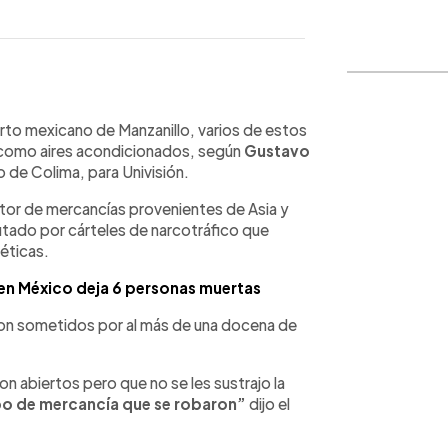
WhatsApp
Copiar link
to mexicano de Manzanillo, varios de estos
í como aires acondicionados, según
Gustavo
 de Colima, para Univisión.
ptor de mercancías provenientes de Asia y
putado por cárteles de narcotráfico que
éticas.
 en México deja 6 personas muertas
ron sometidos por al más de una docena de
 abiertos pero que no se les sustrajo la
ipo de mercancía que se robaron”
dijo el