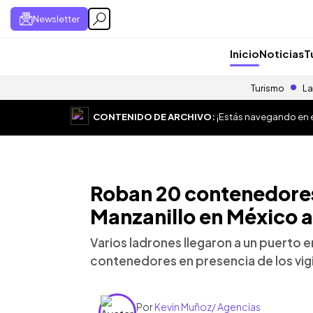
Newsletter
Inicio
Noticias
T
Turismo
La
CONTENIDO DE ARCHIVO:
¡Estás navegando en el
Roban 20 contenedores
Manzanillo en México a
Varios ladrones llegaron a un puerto 
contenedores en presencia de los vig
Por
Kevin Muñoz/ Agencias