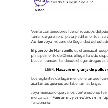
Publicado el 14 de junio de 2022
0:00
Facebook
Twitter
►
Escuchar artículo
Veinte contenedores fueron robados del puer
tenían carga en oro, plata y aditamentos, as
Adrián Joya
, vocero de Seguridad del estado
El puerto de Manzanillo
es el principal rece
principalmente de China, el lugar ha sido dis
buscan transportar desde el lugar drogas sint
LEER:
Masacre en granja de pollos
Los vigilantes del lugar mencionaron que fue
asaltantes quienes portaban armas largas.
Joya mencionó que varios contenedores fueron
mercancía.
“Fueron muy selectivos en el t
funcionario.