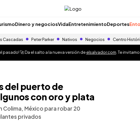
urismo
Dinero y negocios
Vida
Entretenimiento
Deportes
Ento
s Cascadas
Peter Parker
Nativos
Negocios
Centro Histór
 pasado! 🚀 Da el salto a la nueva versión de
elsalvador.com
. Te invitam
 del puerto de
lgunos con oro y plata
en Colima, México para robar 20
ilantes privados