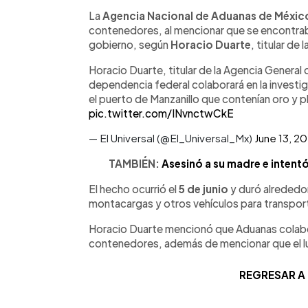
La
Agencia Nacional de Aduanas de Méxi
contenedores, al mencionar que se encontrab
gobierno, según
Horacio Duarte
, titular de 
Horacio Duarte, titular de la Agencia General
dependencia federal colaborará en la invest
el puerto de Manzanillo que contenían oro y p
pic.twitter.com/INvnctwCkE
— El Universal (@El_Universal_Mx)
June 13, 2
TAMBIÉN:
Asesinó a su madre e intent
El hecho ocurrió el
5 de junio
y duró alrededo
montacargas y otros vehículos para transpor
Horacio Duarte mencionó que Aduanas colabor
contenedores, además de mencionar que el lug
REGRESAR A