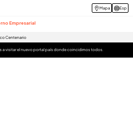
Mapa
Esp
rno Empresarial
ico Centenario
os a visitar el nuevo portal país donde coincidimos todos.