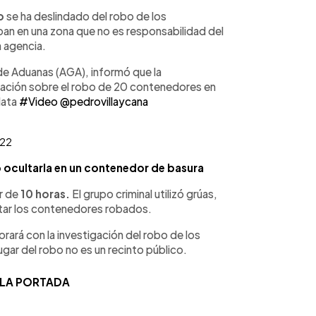
co
se ha deslindado del robo de los
an en una zona que no es responsabilidad del
la agencia.
 de Aduanas (AGA), informó que la
igación sobre el robo de 20 contenedores en
lata
#Video
@pedrovillaycana
022
ó ocultarla en un contenedor de basura
r de
10 horas.
El grupo criminal utilizó grúas,
tar los contenedores robados.
ará con la investigación del robo de los
ar del robo no es un recinto público.
 LA PORTADA