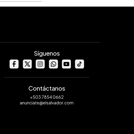
Síguenos
Contáctanos
+503 7854 0662
anunciate@elsalvador.com