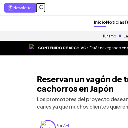
Newsletter
Inicio
Noticias
T
Turismo
La
CONTENIDO DE ARCHIVO:
¡Estás navegando en el
Reservan un vagón de t
cachorros en Japón
Los promotores del proyecto desean 
canes ya que muchos clientes quiere
Por
AFP