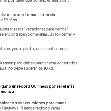
mal por tener que ponerlo en una jaula",
liz de poder tomar el tren sin
e 39 años.
naugurar estas "vacaciones para perros"
se encontraban pomeranias, un fox terrier y
 este proyecto piloto, que cuenta con un
nkansen
pero deben permanecer encerrados
 jaula, no debe superar los 10 kg.
e ganó un récord Guinness por ser el más
l mundo
nizar otras excursiones para canes,
ino Furukawa. "Hemos recibido varias