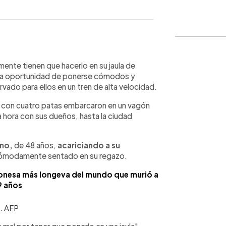
WhatsApp
Copiar link
mente tienen que hacerlo en su jaula de
n la oportunidad de ponerse cómodos y
rvado para ellos en un tren de alta velocidad.
s con cuatro patas embarcaron en un vagón
 hora con sus dueños, hasta la ciudad
ino,
de 48 años,
acariciando a su
cómodamente sentado en su regazo.
ponesa más longeva del mundo que murió a
9 años
. AFP