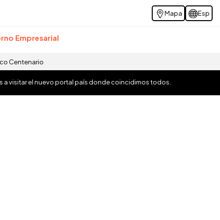
Mapa
Esp
rno Empresarial
ico Centenario
os a visitar el nuevo portal país donde coincidimos todos.