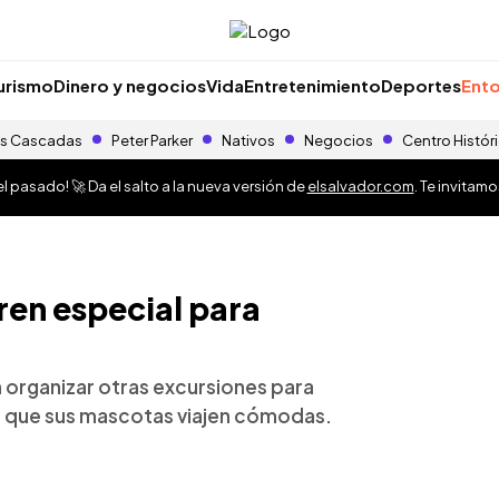
urismo
Dinero y negocios
Vida
Entretenimiento
Deportes
Ento
s Cascadas
Peter Parker
Nativos
Negocios
Centro Histór
 pasado! 🚀 Da el salto a la nueva versión de
elsalvador.com
. Te invitam
ren especial para
organizar otras excursiones para
n que sus mascotas viajen cómodas.