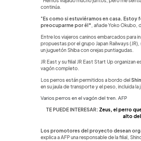
"Hemos viajado mucho juntos, pero me sentía 
continúa.
"
Es como si estuviéramos en casa. Estoy fe
preocuparme por él"
, añade Yoko Okubo, d
Entre los viajeros caninos embarcados para i
propuestas por el grupo Japan Railways (JR), 
un juguetón Shiba con orejas puntiagudas.
JR East y su filial JR East Start Up organizan
vagón completo.
Los perros están permitidos a bordo del
Shi
en su jaula de transporte y el peso, incluida la
Varios perros en el vagón del tren. AFP
TE PUEDE INTERESAR:
Zeus, el perro qu
alto de
Los promotores del proyecto desean orga
explica a AFP una responsable de la filial, Sh