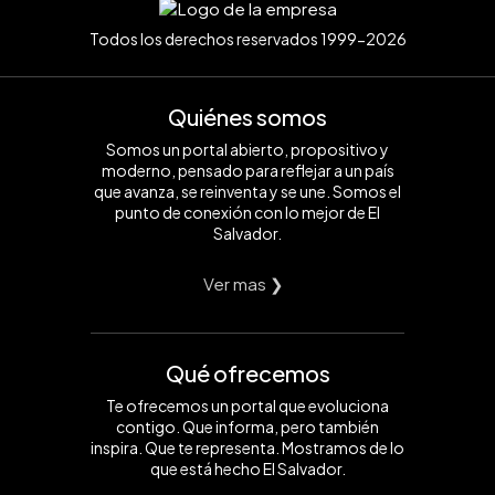
Todos los derechos reservados 1999-2026
Quiénes somos
Somos un portal abierto, propositivo y
moderno, pensado para reflejar a un país
que avanza, se reinventa y se une. Somos el
punto de conexión con lo mejor de El
Salvador.
Ver mas ❯
Qué ofrecemos
Te ofrecemos un portal que evoluciona
contigo. Que informa, pero también
inspira. Que te representa. Mostramos de lo
que está hecho El Salvador.