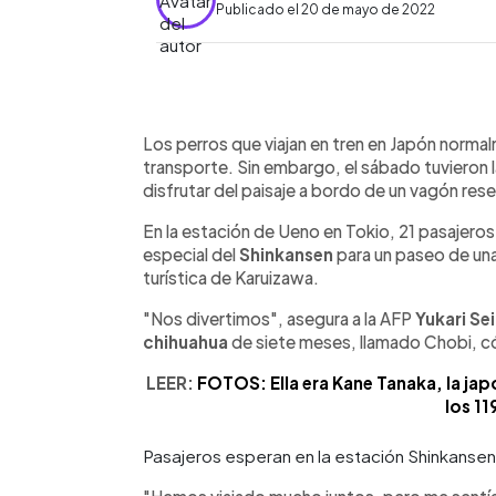
Publicado el 20 de mayo de 2022
0:00
Facebook
Twitter
►
Escuchar artículo
Los perros que viajan en tren en Japón normal
transporte. Sin embargo, el sábado tuviero
disfrutar del paisaje a bordo de un vagón rese
En la estación de Ueno en Tokio, 21 pasajero
especial del
Shinkansen
para un paseo de una
turística de Karuizawa.
"Nos divertimos", asegura a la AFP
Yukari Se
chihuahua
de siete meses, llamado Chobi, 
LEER:
FOTOS: Ella era Kane Tanaka, la ja
los 11
Pasajeros esperan en la estación Shinkansen