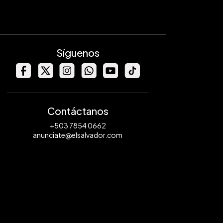
Síguenos
Contáctanos
+503 7854 0662
anunciate@elsalvador.com