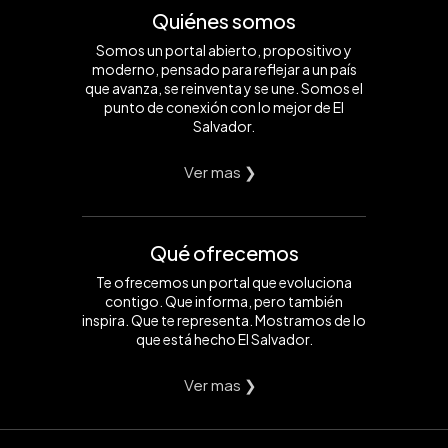
Quiénes somos
Somos un portal abierto, propositivo y
moderno, pensado para reflejar a un país
que avanza, se reinventa y se une. Somos el
punto de conexión con lo mejor de El
Salvador.
Ver mas ❯
Qué ofrecemos
Te ofrecemos un portal que evoluciona
contigo. Que informa, pero también
inspira. Que te representa. Mostramos de lo
que está hecho El Salvador.
Ver mas ❯