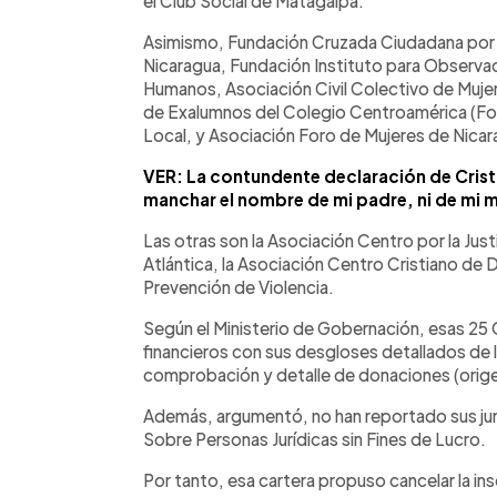
el Club Social de Matagalpa.
Asimismo, Fundación Cruzada Ciudadana por 
Nicaragua, Fundación Instituto para Observa
Humanos, Asociación Civil Colectivo de Muj
de Exalumnos del Colegio Centroamérica (Fo
Local, y Asociación Foro de Mujeres de Nicar
VER: La contundente declaración de Cris
manchar el nombre de mi padre, ni de mi 
Las otras son la Asociación Centro por la Ju
Atlántica, la Asociación Centro Cristiano d
Prevención de Violencia.
Según el Ministerio de Gobernación, esas 2
financieros con sus desgloses detallados de 
comprobación y detalle de donaciones (origen,
Además, argumentó, no han reportado sus junta
Sobre Personas Jurídicas sin Fines de Lucro.
Por tanto, esa cartera propuso cancelar la in