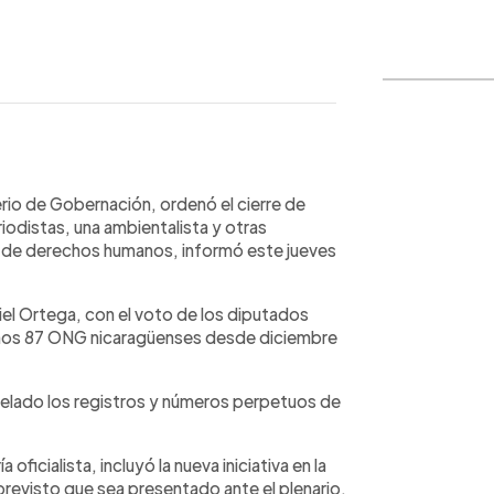
WhatsApp
Copiar link
erio de Gobernación, ordenó el cierre de
iodistas, una ambientalista y otras
 y de derechos humanos, informó este jueves
iel Ortega, con el voto de los diputados
 menos 87 ONG nicaragüenses desde diciembre
celado los registros y números perpetuos de
ficialista, incluyó la nueva iniciativa en la
 previsto que sea presentado ante el plenario.