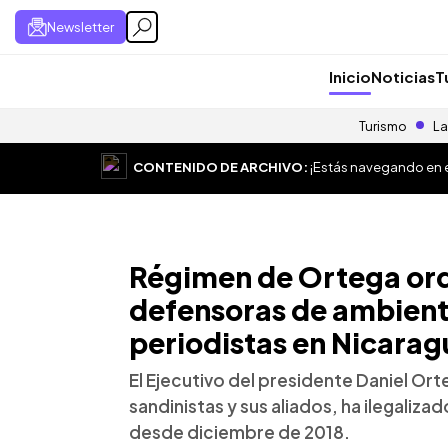
Newsletter
Inicio
Noticias
T
Turismo
La
CONTENIDO DE ARCHIVO:
¡Estás navegando en el
Régimen de Ortega or
defensoras de ambienta
periodistas en Nicarag
El Ejecutivo del presidente Daniel Ort
sandinistas y sus aliados, ha ilegali
desde diciembre de 2018.