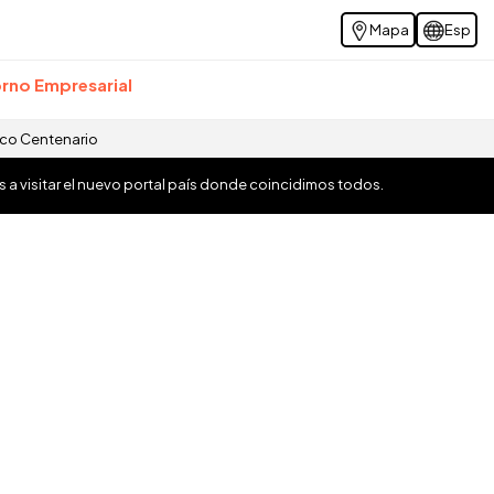
Mapa
Esp
rno Empresarial
ico Centenario
os a visitar el nuevo portal país donde coincidimos todos.