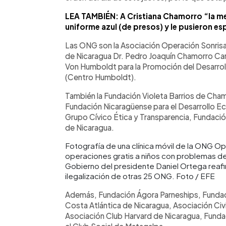
LEA TAMBIÉN: A Cristiana Chamorro “la met
uniforme azul (de presos) y le pusieron e
Las ONG son la Asociación Operación Sonrisa 
de Nicaragua Dr. Pedro Joaquín Chamorro Card
Von Humboldt para la Promoción del Desarrollo
(Centro Humboldt).
También la Fundación Violeta Barrios de Cham
Fundación Nicaragüense para el Desarrollo E
Grupo Cívico Ética y Transparencia, Fundación
de Nicaragua.
Fotografía de una clínica móvil de la ONG Ope
operaciones gratis a niños con problemas de
Gobierno del presidente Daniel Ortega reafir
ilegalización de otras 25 ONG. Foto / EFE
Además, Fundación Ágora Parneships, Fundaci
Costa Atlántica de Nicaragua, Asociación Civ
Asociación Club Harvard de Nicaragua, Funda