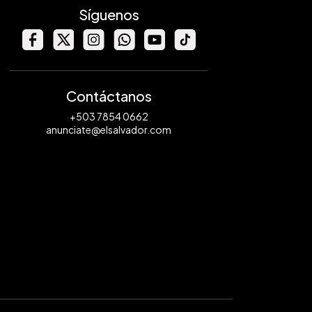
Síguenos
Contáctanos
+503 7854 0662
anunciate@elsalvador.com