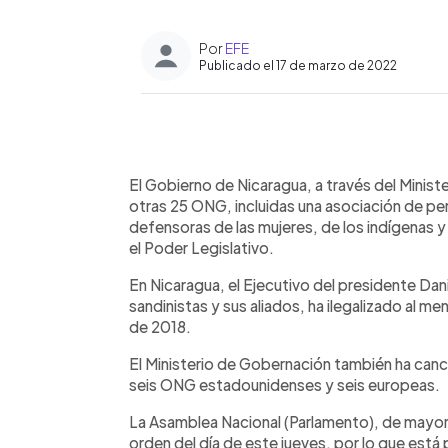
Por
EFE
Publicado el 17 de marzo de 2022
0:00
Facebook
Twitter
►
Escuchar artículo
El Gobierno de Nicaragua, a través del Minist
otras 25 ONG, incluidas una asociación de per
defensoras de las mujeres, de los indígenas
el Poder Legislativo.
En Nicaragua, el Ejecutivo del presidente Dan
sandinistas y sus aliados, ha ilegalizado al
de 2018.
El Ministerio de Gobernación también ha can
seis ONG estadounidenses y seis europeas.
La Asamblea Nacional (Parlamento), de mayoría o
orden del día de este jueves, por lo que está