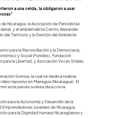
ieron a una celda, la obligaron a usar
sposas”
de Nicaragua, la Asociación de Periodistas
enal, y el ambientalista Centro Alexander
 del Territorio y la Gestión del Ambiente
orro para la Reconciliación y la Democracia,
conómico y Social (Funides), Fundación
 para la Libertad, y Asociación Voces Vitales
ración Sonrisa, la cual se dedica realizar
 labio leporino en Managua (Nicaragua). El
mó este jueves su línea dura con la
ón para la Autonomía y Desarrollo de la
il Emprendedores Juveniles de Nicaragua,
ción para la Dignidad Humana Nicaragüense y