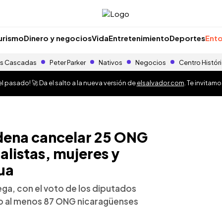
urismo
Dinero y negocios
Vida
Entretenimiento
Deportes
Ento
s Cascadas
Peter Parker
Nativos
Negocios
Centro Histór
 pasado! 🚀 Da el salto a la nueva versión de
elsalvador.com
. Te invitam
dena cancelar 25 ONG
listas, mujeres y
ua
ega, con el voto de los diputados
zado al menos 87 ONG nicaragüenses