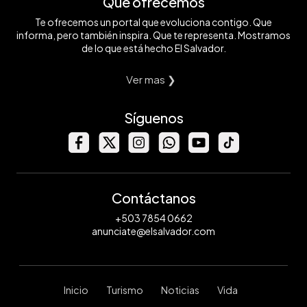
Qué ofrecemos
Te ofrecemos un portal que evoluciona contigo. Que
informa, pero también inspira. Que te representa. Mostramos
de lo que está hecho El Salvador.
Ver mas ❯
Síguenos
Contáctanos
+503 7854 0662
anunciate@elsalvador.com
Inicio
Turismo
Noticias
Vida