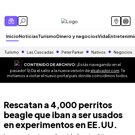
Inicio
Noticias
Turismo
Dinero y negocios
Vida
Entretenim
Turismo
Las Cascadas
Peter Parker
Nativos
Negocios
CONTENIDO DE ARCHIVO:
¡Estás navegando en el
pasado! 🚀 Da el salto a la nueva versión de
elsalvador.com
. Te
invitamos a visitar el nuevo portal país donde coincidimos todos.
Rescatan a 4,000 perritos
beagle que iban a ser usados
en experimentos en EE.UU.