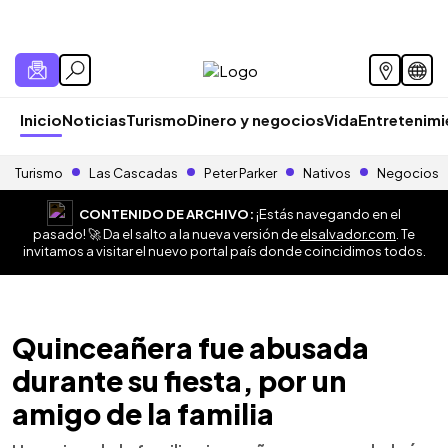
Inicio
Noticias
Turismo
Dinero y negocios
Vida
Entretenim
Turismo
Las Cascadas
Peter Parker
Nativos
Negocios
CONTENIDO DE ARCHIVO:
¡Estás navegando en el
pasado! 🚀 Da el salto a la nueva versión de
elsalvador.com
. Te
invitamos a visitar el nuevo portal país donde coincidimos todos.
Quinceañera fue abusada
durante su fiesta, por un
amigo de la familia