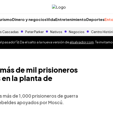
urismo
Dinero y negocios
Vida
Entretenimiento
Deportes
Ento
s Cascadas
Peter Parker
Nativos
Negocios
Centro Histór
 pasado! 🚀 Da el salto a la nueva versión de
elsalvador.com
. Te invitam
más de mil prisioneros
en la planta de
os más de 1,000 prisioneros de guerra
rebeldes apoyados por Moscú.