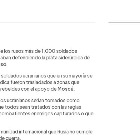
WhatsApp
Copiar link
 de los rusos más de 1,000 soldados
aban defendiendo la plata siderúrgica de
uso.
s soldados ucranianos que en su mayoría se
dica fueron trasladados a zonas que
e rebeldes con el apoyo de
Moscú
.
e los ucranianos serían tomados como
que todos sean tratados con las reglas
de combatientes enemigos capturados o que
munidad internacional que Rusia no cumple
de guerra.