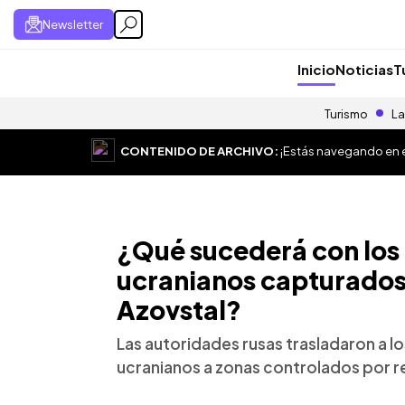
Newsletter
Inicio
Noticias
T
Turismo
La
CONTENIDO DE ARCHIVO:
¡Estás navegando en el
¿Qué sucederá con los 
ucranianos capturados 
Azovstal?
Las autoridades rusas trasladaron a l
ucranianos a zonas controlados por 