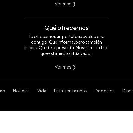
Ver mas ❯
Qué ofrecemos
Te ofrecemos un portal que evoluciona
contigo. Que informa, pero también
inspira. Que te representa. Mostramos de lo
que está hecho El Salvador.
Ver mas ❯
smo
Noticias
Vida
Entretenimiento
Deportes
Dine