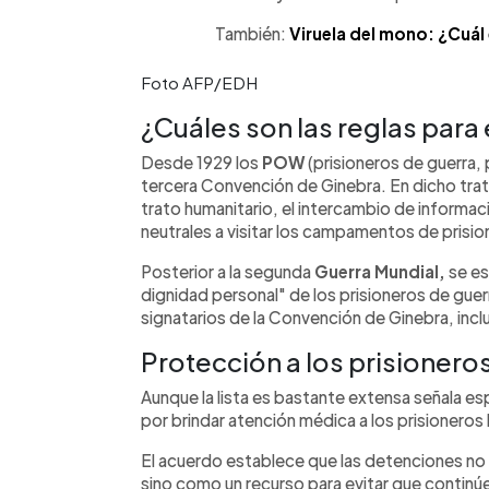
También:
Viruela del mono: ¿Cuál
Foto AFP/EDH
¿Cuáles son las reglas para 
Desde 1929 los
POW
(prisioneros de guerra, 
tercera Convención de Ginebra. En dicho trat
trato humanitario, el intercambio de informac
neutrales a visitar los campamentos de prisio
Posterior a la segunda
Guerra Mundial,
se es
dignidad personal" de los prisioneros de gue
signatarios de la Convención de Ginebra, incl
Protección a los prisionero
Aunque la lista es bastante extensa señala es
por brindar atención médica a los prisioneros
El acuerdo establece que las detenciones n
sino como un recurso para evitar que continúe