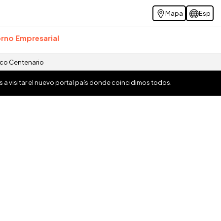
Mapa
Esp
rno Empresarial
ico Centenario
os a visitar el nuevo portal país donde coincidimos todos.