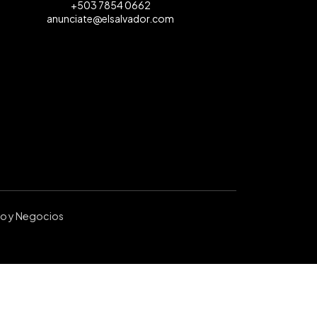
+503 7854 0662
anunciate@elsalvador.com
ro y Negocios