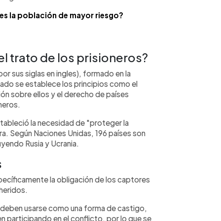
 es la población de mayor riesgo?
el trato de los prisioneros?
por sus siglas en ingles), formado en la
ado se establece los principios como el
ión sobre ellos y el derecho de países
neros.
tableció la necesidad de "proteger la
rra. Según Naciones Unidas, 196 países son
uyendo Rusia y Ucrania.
s
pecíficamente la obligación de los captores
 heridos.
o deben usarse como una forma de castigo,
n participando en el conflicto, por lo que se