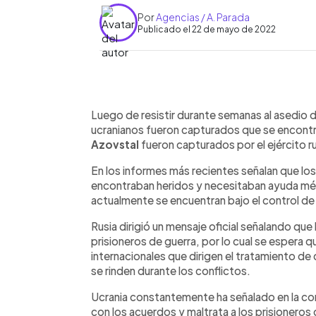
Por
Agencias / A. Parada
Publicado el 22 de mayo de 2022
0:00
Facebook
Twitter
►
Escuchar artículo
Luego de resistir durante semanas al asedio
ucranianos fueron capturados que se encontr
Azovstal
fueron capturados por el ejército r
En los informes más recientes señalan que lo
encontraban heridos y necesitaban ayuda mé
actualmente se encuentran bajo el control d
Rusia dirigió un mensaje oficial señalando qu
prisioneros de guerra, por lo cual se espera 
internacionales que dirigen el tratamiento 
se rinden durante los conflictos.
Ucrania constantemente ha señalado en la co
con los acuerdos y maltrata a los prisioneros 