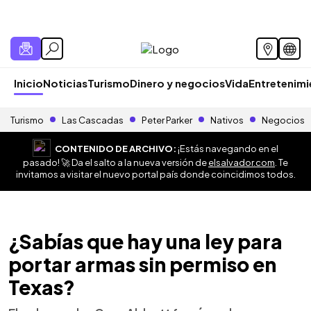
Inicio
Noticias
Turismo
Dinero y negocios
Vida
Entretenim
Turismo
Las Cascadas
Peter Parker
Nativos
Negocios
CONTENIDO DE ARCHIVO:
¡Estás navegando en el
pasado! 🚀 Da el salto a la nueva versión de
elsalvador.com
. Te
invitamos a visitar el nuevo portal país donde coincidimos todos.
¿Sabías que hay una ley para
portar armas sin permiso en
Texas?