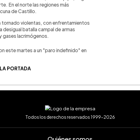
te. En el norte las regiones más
cuna de Castillo.
n tornado violentas, con enfrentamientos
na desigual batalla campal de armas
 y gases lacrimógenos.
on este martes a un "paro indefinido" en
 LA PORTADA
Todos los derechos reservados 1999-2026
Quiénes somos