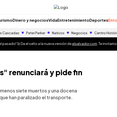
urismo
Dinero y negocios
Vida
Entretenimiento
Deportes
Ento
s Cascadas
Peter Parker
Nativos
Negocios
Centro Histór
 pasado! 🚀 Da el salto a la nueva versión de
elsalvador.com
. Te invitam
s" renunciará y pide fin
l menos siete muertos y una docena
que han paralizado el transporte.