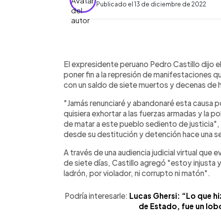
Publicado el 13 de diciembre de 2022
0:00
Facebook
Twitter
►
Escuchar artículo
El expresidente peruano Pedro Castillo dijo e
poner fin a la represión de manifestaciones q
con un saldo de siete muertos y decenas de 
"Jamás renunciaré y abandonaré esta causa p
quisiera exhortar a las fuerzas armadas y la p
de matar a este pueblo sediento de justicia", 
desde su destitución y detención hace una 
A través de una audiencia judicial virtual que 
de siete días, Castillo agregó "estoy injusta
ladrón, por violador, ni corrupto ni matón".
Podría interesarle:
Lucas Ghersi: “Lo que hi
de Estado, fue un lob