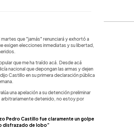
WhatsApp
Copiar link
l martes que "jamás" renunciará y exhortó a
ue exigen elecciones inmediatas y su libertad,
heridos.
opular que me ha traído acá. Desde acá
olicía nacional que depongan las armas y dejen
dijo Castillo en su primera declaración pública
semana.
evalúa una apelación a su detención preliminar
 y arbitrariamente detenido, no estoy por
zo Pedro Castillo fue claramente un golpe
o disfrazado de lobo”