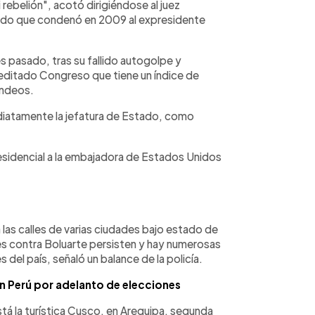
rebelión", acotó dirigiéndose al juez
ado que condenó en 2009 al expresidente
les pasado, tras su fallido autogolpe y
reditado Congreso que tiene un índice de
ondeos.
diatamente la jefatura de Estado, como
esidencial a la embajadora de Estados Unidos
a las calles de varias ciudades bajo estado de
es contra Boluarte persisten y hay numerosas
 del país, señaló un balance de la policía.
n Perú por adelanto de elecciones
á la turística Cusco, en Arequipa, segunda