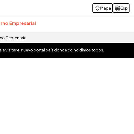
Mapa
Esp
rno Empresarial
ico Centenario
os a visitar el nuevo portal país donde coincidimos todos.