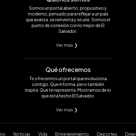
Somos un portal abierto, propositivo y
moderno, pensado para reflejar a un país
que avanza, se reinventa y se une. Somos el
punto de conexión con lo mejor de El
Salvador.
Ver mas ❯
Qué ofrecemos
Te ofrecemos un portal que evoluciona
contigo. Que informa, pero también
inspira. Que te representa. Mostramos de lo
que está hecho El Salvador.
Ver mas ❯
smo
Noticias
Vida
Entretenimiento
Deportes
Dine