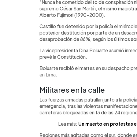
"Nunca he cometido delito de conspiración ni 
supremo César San Martín, el mismo magistr
Alberto Fujimori (1990-2000).
Castillo fue detenido por la policía el miérco
posterior destitución por parte de un desac
desaprobación de 86%, según los últimos s
La vicepresidenta Dina Boluarte asumió inme
prevé la Constitución.
Boluarte recibió el martes en su despacho pr
en Lima.
Militares en la calle
Las fuerzas armadas patrullan junto a la policí
emergencia, tras las violentas manifestacion
carreteras bloqueadas en 13 de las 24 regiones
Lea más:
Un muerto en protestas e
Regiones más agitadas como el sur, donde est