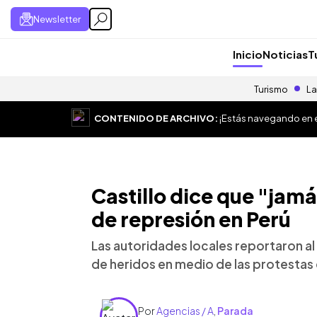
Newsletter
Inicio
Noticias
T
Turismo
La
CONTENIDO DE ARCHIVO:
¡Estás navegando en el
Castillo dice que "jamá
de represión en Perú
Las autoridades locales reportaron a
de heridos en medio de las protestas 
Por
Agencias / A
,
Parada