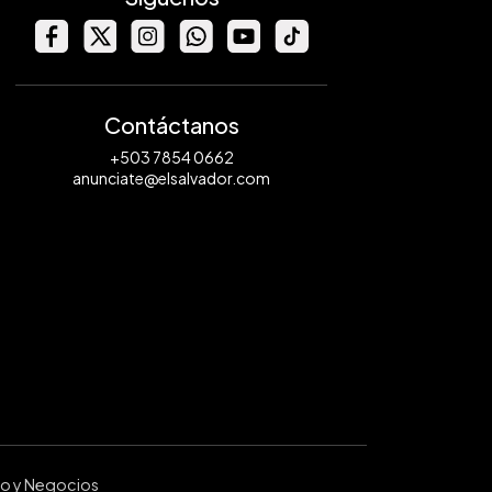
Contáctanos
+503 7854 0662
anunciate@elsalvador.com
ro y Negocios