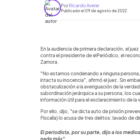
Por
Ricardo Avelar
Publicado el 09 de agosto de 2022
0:00
Facebook
Twitter
►
Escuchar artículo
En la audiencia de primera declaración, el jue
contra el presidente de elPeriódico, el rec
Zamora.
"No estamos condenando a ninguna persona,
intacta su inocencia", afirmó el juez. Sin emba
obstaculización a la averiguación de la verda
subordinación jerárquica a su persona, los cu
información útil para el esclarecimiento de la
Por ello, dijo, "se dicta auto de prisión preve
Fiscalía) lo acusa de tres delitos: lavado de di
El periodista, por su parte, dijo a los medi
nada más".