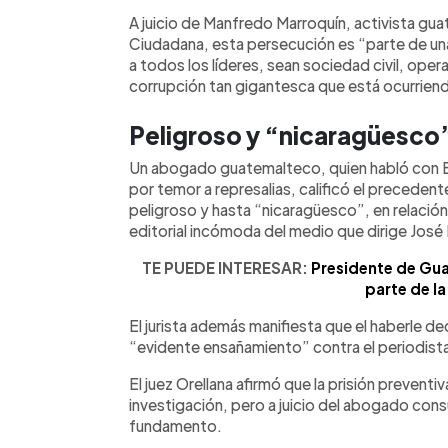
A juicio de Manfredo Marroquín, activista gu
Ciudadana, esta persecución es “parte de un
a todos los líderes, sean sociedad civil, opera
corrupción tan gigantesca que está ocurrien
Peligroso y “nicaragüesco
Un abogado guatemalteco, quien habló con E
por temor a represalias, calificó el preced
peligroso y hasta “nicaragüesco”, en relación 
editorial incómoda del medio que dirige Jos
TE PUEDE INTERESAR:
Presidente de Guat
parte de la
El jurista además manifiesta que el haberle d
“evidente ensañamiento” contra el periodist
El juez Orellana afirmó que la prisión preventi
investigación, pero a juicio del abogado con
fundamento.