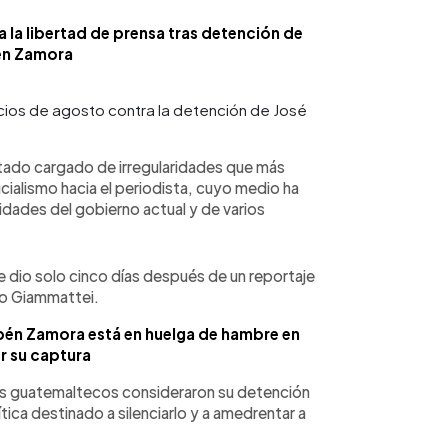
a la libertad de prensa tras detención de
én Zamora
cios de agosto contra la detención de José
stado cargado de irregularidades que más
cialismo hacia el periodista, cuyo medio ha
ridades del gobierno actual y de varios
se dio solo cinco días después de un reportaje
ro Giammattei.
bén Zamora está en huelga de hambre en
r su captura
dos guatemaltecos consideraron su detención
ica destinado a silenciarlo y a amedrentar a