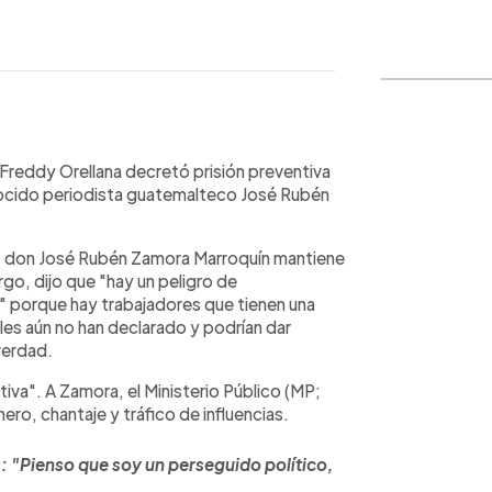
WhatsApp
Copiar link
z Freddy Orellana decretó prisión preventiva
onocido periodista guatemalteco José Rubén
 don José Rubén Zamora Marroquín mantiene
rgo, dijo que "hay un peligro de
d" porque hay trabajadores que tienen una
ales aún no han declarado y podrían dar
 verdad.
ntiva". A Zamora, el Ministerio Público (MP;
nero, chantaje y tráfico de influencias.
os: "Pienso que soy un perseguido político,