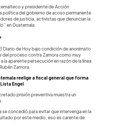
atemalteco y presidente de Acción
a política del gobierno de acoso permanente
dores de justicia, activistas que denuncian la
do” en Guatemala.
”
l Diario de Hoy bajo condición de anonimato
ente del proceso contra Zamora como muy
a la aparente persecución en razón de la línea
é Rubén Zamora.
emala reelige a fiscal general que forma
 Lista Engel
ecretado prisión preventiva muestra un
a.
va se concedió para evitar que intervenga en la
sultado por este medio, eso es carente de