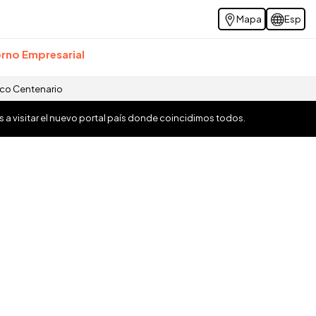
Mapa
Esp
rno Empresarial
ico Centenario
os a visitar el nuevo portal país donde coincidimos todos.