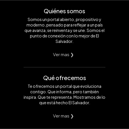
Quiénes somos
Somos un portal abierto, propositivo y
moderno, pensado para reflejar a un país
que avanza, se reinventa y se une. Somos el
punto de conexión con lo mejor de El
Salvador.
Ver mas ❯
Qué ofrecemos
Te ofrecemos un portal que evoluciona
contigo. Que informa, pero también
inspira. Que te representa. Mostramos de lo
que está hecho El Salvador.
Ver mas ❯