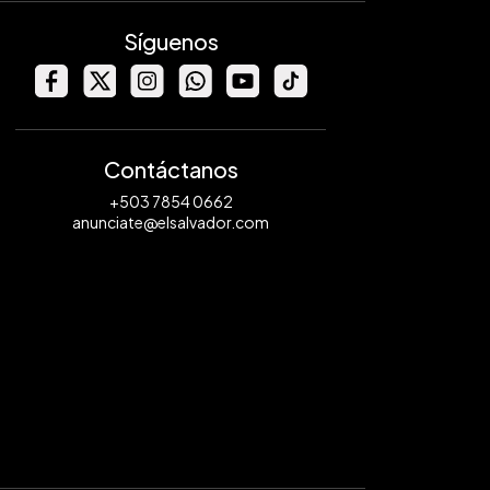
Síguenos
Contáctanos
+503 7854 0662
anunciate@elsalvador.com