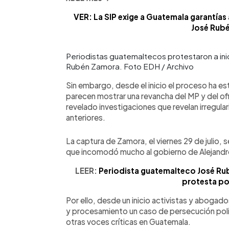
VER: La SIP exige a Guatemala garantías 
José Rub
Periodistas guatemaltecos protestaron a ini
Rubén Zamora. Foto EDH / Archivo
Sin embargo, desde el inicio el proceso ha e
parecen mostrar una revancha del MP y del ofi
revelado investigaciones que revelan irregula
anteriores.
La captura de Zamora, el viernes 29 de julio, 
que incomodó mucho al gobierno de Alejand
LEER:
Periodista guatemalteco José Ru
protesta po
Por ello, desde un inicio activistas y aboga
y procesamiento un caso de persecución polít
otras voces críticas en Guatemala.