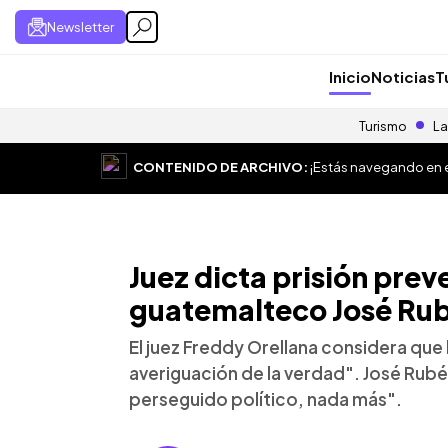
Newsletter
Inicio
Noticias
T
Turismo
La
CONTENIDO DE ARCHIVO:
¡Estás navegando en el
Juez dicta prisión prev
guatemalteco José Ru
El juez Freddy Orellana considera que 
averiguación de la verdad". José Rub
perseguido político, nada más".