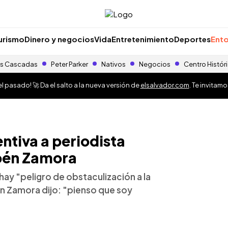
urismo
Dinero y negocios
Vida
Entretenimiento
Deportes
Ento
s Cascadas
Peter Parker
Nativos
Negocios
Centro Histór
 pasado! 🚀 Da el salto a la nueva versión de
elsalvador.com
. Te invitam
entiva a periodista
bén Zamora
hay "peligro de obstaculización a la
én Zamora dijo: "pienso que soy