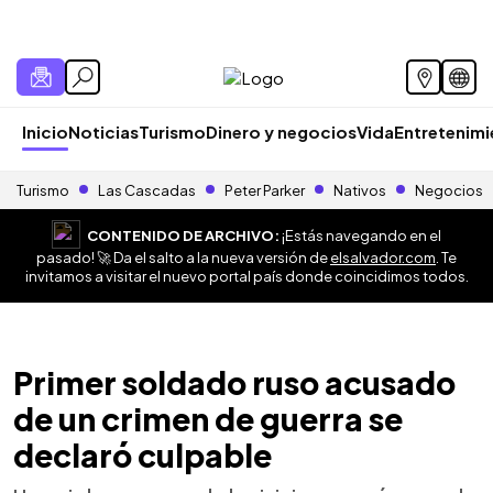
Inicio
Noticias
Turismo
Dinero y negocios
Vida
Entretenim
Turismo
Las Cascadas
Peter Parker
Nativos
Negocios
CONTENIDO DE ARCHIVO:
¡Estás navegando en el
pasado! 🚀 Da el salto a la nueva versión de
elsalvador.com
. Te
invitamos a visitar el nuevo portal país donde coincidimos todos.
Primer soldado ruso acusado
de un crimen de guerra se
declaró culpable