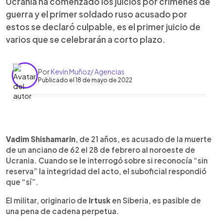
Ucrania ha comenzado los juicios por crímenes de
guerra y el primer soldado ruso acusado por
estos se declaró culpable, es el primer juicio de
varios que se celebrarán a corto plazo.
Por
Kevin Muñoz/ Agencias
Publicado el 18 de mayo de 2022
0:00
►
Escuchar artículo
Vadim Shishamarin
, de 21 años, es acusado de la muerte
de un anciano de 62 el 28 de febrero al noroeste de
Ucrania. Cuando se le interrogó sobre si reconocía “sin
reserva” la integridad del acto, el suboficial respondió
que “sí”.
El militar, originario de
Irtusk
en Siberia, es pasible de
una pena de cadena perpetua.