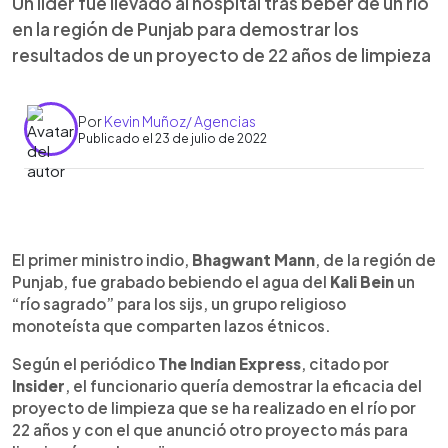
Un líder fue llevado al hospital tras beber de un río
en la región de Punjab para demostrar los
resultados de un proyecto de 22 años de limpieza
Por
Kevin Muñoz/ Agencias
Publicado el 23 de julio de 2022
0:00
►
Escuchar artículo
El primer ministro indio,
Bhagwant Mann
, de la región de
Punjab, fue grabado bebiendo el agua del
Kali Bein
un
“río sagrado” para los sijs, un grupo religioso
monoteísta que comparten lazos étnicos.
Según el periódico
The Indian Express
, citado por
Insider
, el funcionario quería demostrar la eficacia del
proyecto de limpieza que se ha realizado en el río por
22 años y con el que anunció otro proyecto más para