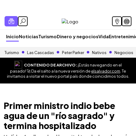
Inicio
Noticias
Turismo
Dinero y negocios
Vida
Entretenim
Turismo
Las Cascadas
Peter Parker
Nativos
Negocios
CONTENIDO DE ARCHIVO:
¡Estás navegando en el
pasado! 🚀 Da el salto a la nueva versión de
elsalvador.com
. Te
invitamos a visitar el nuevo portal país donde coincidimos todos.
Primer ministro indio bebe
agua de un "río sagrado" y
termina hospitalizado