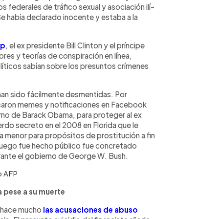
 federales de tráfico sexual y asociación ilí­
 Se habí­a declarado inocente y estaba a la
mp
, el ex presidente Bill Clinton y el prí­ncipe
es y teorí­as de conspiración en lí­nea,
í­ticos sabí­an sobre los presuntos crí­menes
 han sido fácilmente desmentidas. Por
licaron memes y notificaciones en Facebook
no de Barack Obama, para proteger al ex
uerdo secreto en el 2008 en Florida que le
a menor para propósitos de prostitución a fin
 luego fue hecho público fue concretado
rante el gobierno de George W. Bush.
o AFP
a pese a su muerte
 hace mucho
las acusaciones de abuso