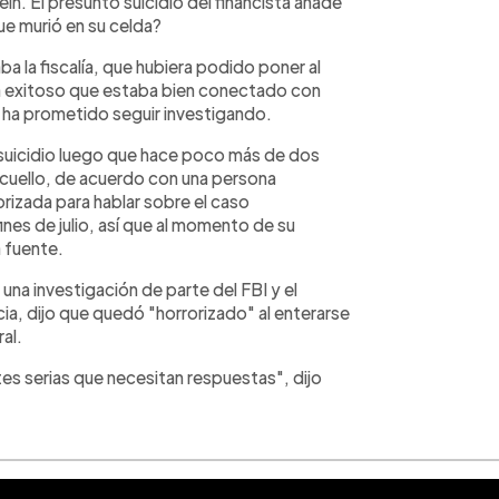
tein. El presunto suicidio del financista añade
ue murió en su celda?
 la fiscalí­a, que hubiera podido poner al
ta exitoso que estaba bien conectado con
­a ha prometido seguir investigando.
r suicidio luego que hace poco más de dos
cuello, de acuerdo con una persona
orizada para hablar sobre el caso
ines de julio, así­ que al momento de su
 fuente.
o una investigación de parte del FBI y el
ia, dijo que quedó "horrorizado" al enterarse
al.
es serias que necesitan respuestas", dijo