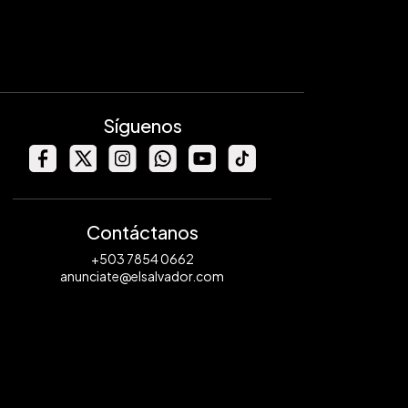
Síguenos
Contáctanos
+503 7854 0662
anunciate@elsalvador.com