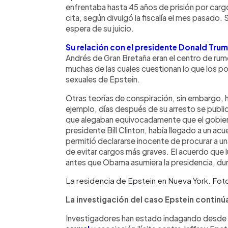
enfrentaba hasta 45 años de prisión por cargos
cita, según divulgó la fiscalí­a el mes pasado.
espera de su juicio.
Su relación con el presidente Donald Tru
Andrés de Gran Bretaña eran el centro de rumor
muchas de las cuales cuestionan lo que los pol
sexuales de Epstein.
Otras teorí­as de conspiración, sin embargo,
ejemplo, dí­as después de su arresto se pub
que alegaban equivocadamente que el gobier
presidente Bill Clinton, habí­a llegado a un ac
permitió declararse inocente de procurar a un
de evitar cargos más graves. El acuerdo que
antes que Obama asumiera la presidencia, du
La residencia de Epstein en Nueva York. Fot
La investigación del caso Epstein continú
Investigadores han estado indagando desde