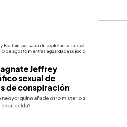
rey Epstein, acusado de explotación sexual
 10 de agosto mientras aguardaba su juicio,
magnate Jeffrey
áfico sexual de
as de conspiración
io neoyorquino añade otro misterio a
 en su celda?