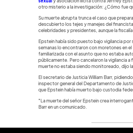
sexual
y asociación ilí­cita contra Jeffrey Eps
otro misterio a la investigación: ¿Cómo fue q
Su muerte abrupta trunca el caso que preparaba
descubierto los tejes y manejes del financis
celebridades y presidentes, aunque la fiscalí
Epstein habí­a sido puesto bajo vigilancia po
semanas lo encontraron con moretones en el 
familiarizada con el asunto que no estaba aut
públicamente. Pero cancelaron la vigilancia a f
muerte no estaba siendo monitoreado, dijo la
El secretario de Justicia William Barr, pidiend
inspector general del Departamento de Justic
que Epstein habí­a muerto bajo custodia feder
"La muerte del señor Epstein crea interrogant
Barr en un comunicado.