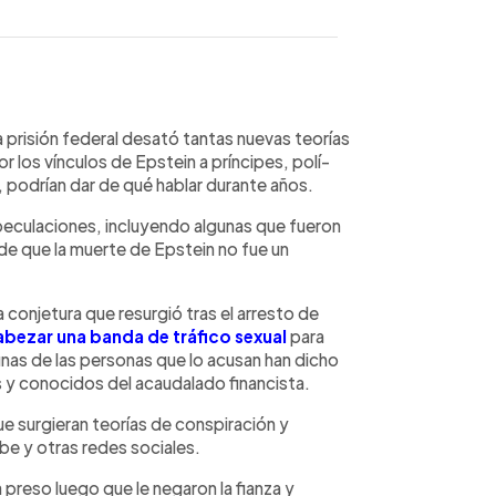
WhatsApp
Copiar link
 prisión federal desató tantas nuevas teorí­as
 los ví­nculos de Epstein a prí­ncipes, polí­
 podrían dar de qué hablar durante años.
eculaciones, incluyendo algunas que fueron
de que la muerte de Epstein no fue un
conjetura que resurgió tras el arresto de
bezar una banda de tráfico sexual
para
nas de las personas que lo acusan han dicho
y conocidos del acaudalado financista.
e surgieran teorí­as de conspiración y
e y otras redes sociales.
 preso luego que le negaron la fianza y