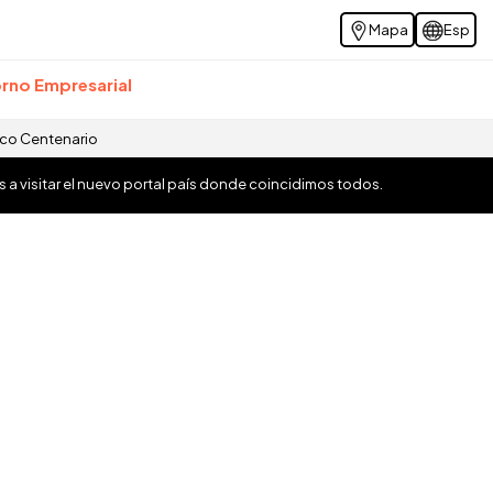
Mapa
Esp
rno Empresarial
ico Centenario
os a visitar el nuevo portal país donde coincidimos todos.