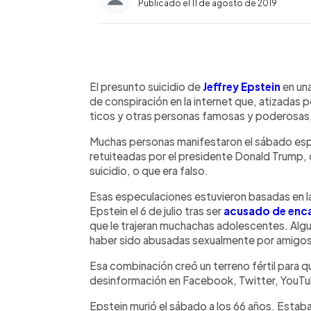
Publicado el 11 de agosto de 2019
0:00
Facebook
Twitter
►
Escuchar artículo
El presunto suicidio de
Jeffrey Epstein
en una
de conspiración en la internet que, atizadas por
ticos y otras personas famosas y poderosas,
Muchas personas manifestaron el sábado esp
retuiteadas por el presidente Donald Trump, 
suicidio, o que era falso.
Esas especulaciones estuvieron basadas en la 
Epstein el 6 de julio tras ser
acusado de enca
que le trajeran muchachas adolescentes. Algu
haber sido abusadas sexualmente por amigos 
Esa combinación creó un terreno fértil para qu
desinformación en Facebook, Twitter, YouTub
Epstein murió el sábado a los 66 años. Estaba