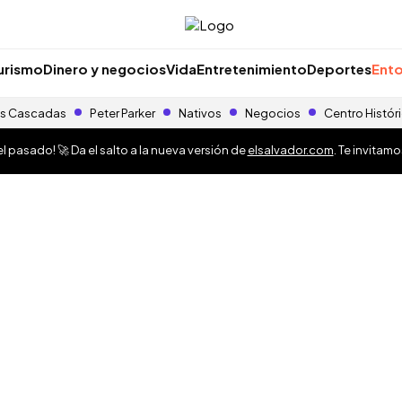
urismo
Dinero y negocios
Vida
Entretenimiento
Deportes
Ento
s Cascadas
Peter Parker
Nativos
Negocios
Centro Histór
 pasado! 🚀 Da el salto a la nueva versión de
elsalvador.com
. Te invitam