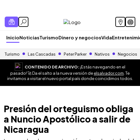
Inicio
Noticias
Turismo
Dinero y negocios
Vida
Entretenim
Turismo
Las Cascadas
Peter Parker
Nativos
Negocios
CONTENIDO DE ARCHIVO:
¡Estás navegando en el
pasado! 🚀 Da el salto a la nueva versión de
elsalvador.com
. Te
invitamos a visitar el nuevo portal país donde coincidimos todos.
Presión del orteguismo obliga
a Nuncio Apostólico a salir de
Nicaragua