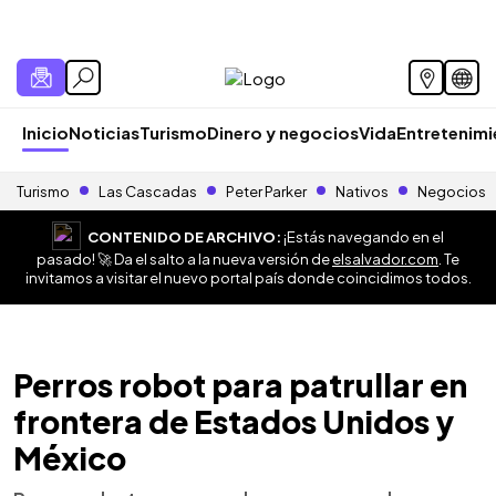
Inicio
Noticias
Turismo
Dinero y negocios
Vida
Entretenim
Turismo
Las Cascadas
Peter Parker
Nativos
Negocios
CONTENIDO DE ARCHIVO:
¡Estás navegando en el
pasado! 🚀 Da el salto a la nueva versión de
elsalvador.com
. Te
invitamos a visitar el nuevo portal país donde coincidimos todos.
Perros robot para patrullar en
frontera de Estados Unidos y
México