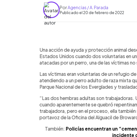
Por
Agencias / A. Parada
Publicado el 20 de febrero de 2022
0:00
Facebook
Twitter
►
Escuchar artículo
Una acción de ayuda y protección animal des
Estados Unidos cuando dos voluntarias en un
atacadas por un perro, una de las víctimas no
Las víctimas eran voluntarias de un refugio 
atendiendo a un perro adulto de raza mixta q
Parque Nacional de los Everglades y traslada
“Las dos hembras adultas son trabajadoras. U
cuando aparentemente se quebró repentiname
trabajadora, pero en el proceso, ella también
portavoz de la Oficina del Alguacil de Browar
También:
Policías encuentran un “cement
incidente