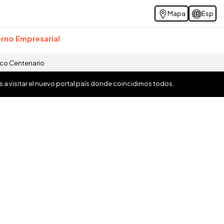
Mapa
Esp
rno Empresarial
ico Centenario
os a visitar el nuevo portal país donde coincidimos todos.