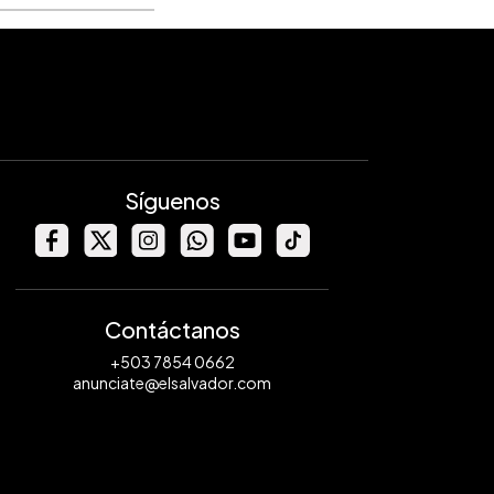
Síguenos
Contáctanos
+503 7854 0662
anunciate@elsalvador.com