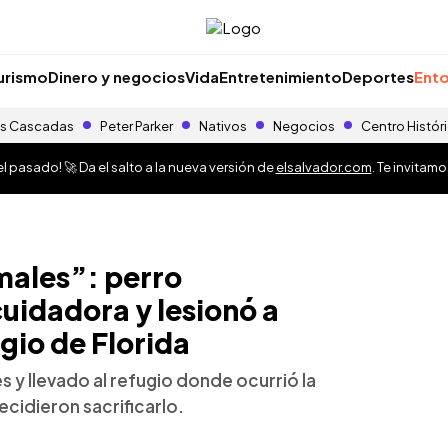
urismo
Dinero y negocios
Vida
Entretenimiento
Deportes
Ento
s Cascadas
Peter Parker
Nativos
Negocios
Centro Histór
 pasado! 🚀 Da el salto a la nueva versión de
elsalvador.com
. Te invitam
males”: perro
uidadora y lesionó a
gio de Florida
es y llevado al refugio donde ocurrió la
ecidieron sacrificarlo.