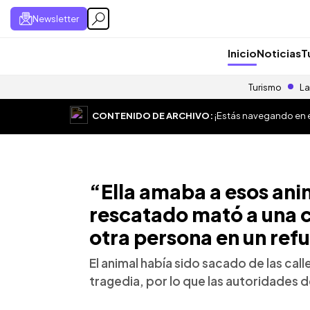
Newsletter
Inicio
Noticias
T
Turismo
La
CONTENIDO DE ARCHIVO:
¡Estás navegando en el
“Ella amaba a esos ani
rescatado mató a una c
otra persona en un refu
El animal había sido sacado de las call
tragedia, por lo que las autoridades d