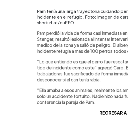
Pam tenía una larga trayectoria cuidando perr
incidente en el refugio. Foto: Imagen de cará
shorturl.at/euEFO
Pam perdió la vida de forma casi inmediata e
Stenger, resultó lesionada al intentar interven
medico de la zona ya salió de peligro. El albe
incidente refugia a más de 100 perros todos
“Lo que entiendo es que el perro fue rescatad
tipo de incidente como este” agregó Caro. El
trabajadoras fue sacrificado de forma inmedi
desconocer si el can tenía rabia.
“Ella amaba a esos animales, realmente los a
solo un accidente fortuito. Nadie hizo nada f
conferencia la pareja de Pam.
REGRESAR A