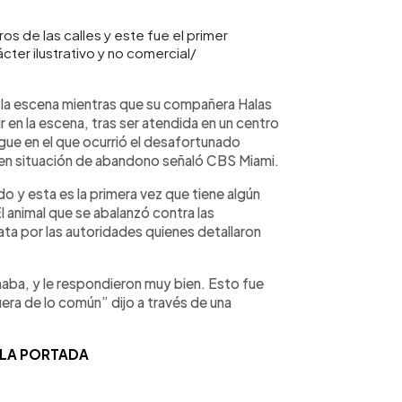
os de las calles y este fue el primer
cter ilustrativo y no comercial/
n la escena mientras que su compañera Halas
ir en la escena, tras ser atendida en un centro
rgue en el que ocurrió el desafortunado
 en situación de abandono señaló CBS Miami.
o y esta es la primera vez que tiene algún
 animal que se abalanzó contra las
ata por las autoridades quienes detallaron
maba, y le respondieron muy bien. Esto fue
uera de lo común” dijo a través de una
 LA PORTADA