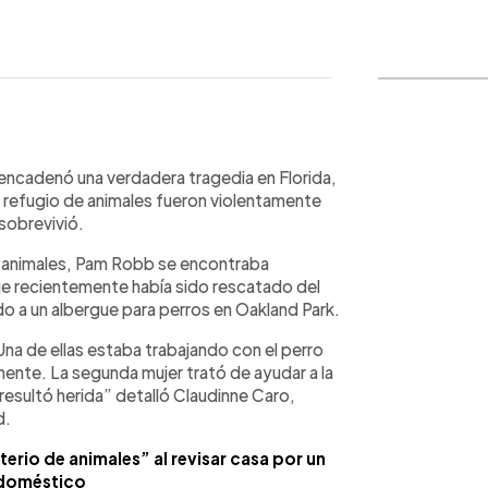
WhatsApp
Copiar link
encadenó una verdadera tragedia en Florida,
 refugio de animales fueron violentamente
 sobrevivió.
de animales, Pam Robb se encontraba
ue recientemente había sido rescatado del
do a un albergue para perros en Oakland Park.
na de ellas estaba trabajando con el perro
nte. La segunda mujer trató de ayudar a la
 resultó herida” detalló Claudinne Caro,
d.
erio de animales” al revisar casa por un
 doméstico