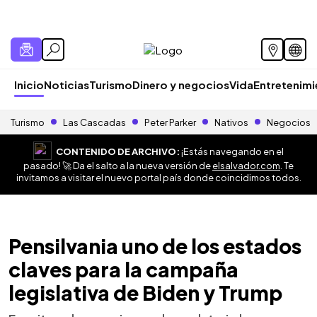
Inicio
Noticias
Turismo
Dinero y negocios
Vida
Entretenim
Turismo
Las Cascadas
Peter Parker
Nativos
Negocios
CONTENIDO DE ARCHIVO:
¡Estás navegando en el
pasado! 🚀 Da el salto a la nueva versión de
elsalvador.com
. Te
invitamos a visitar el nuevo portal país donde coincidimos todos.
Pensilvania uno de los estados
claves para la campaña
legislativa de Biden y Trump