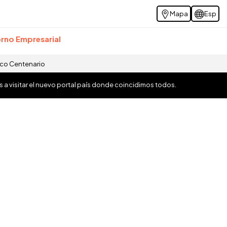
Mapa
Esp
rno Empresarial
ico Centenario
os a visitar el nuevo portal país donde coincidimos todos.