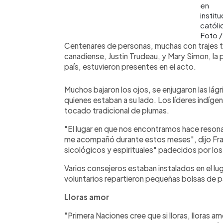
en
instit
católi
Foto 
Centenares de personas, muchas con trajes tra
canadiense, Justin Trudeau, y Mary Simon, la
país, estuvieron presentes en el acto.
Muchos bajaron los ojos, se enjugaron las lág
quienes estaban a su lado. Los líderes indíge
tocado tradicional de plumas.
"El lugar en que nos encontramos hace resona
me acompañó durante estos meses", dijo Fran
sicológicos y espirituales" padecidos por los
Varios consejeros estaban instalados en el l
voluntarios repartieron pequeñas bolsas de pa
Lloras amor
"Primera Naciones cree que si lloras, lloras a