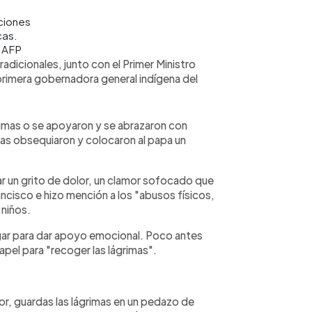
uciones
cas.
/ AFP
dicionales, junto con el Primer Ministro
 primera gobernadora general indígena del
rimas o se apoyaron y se abrazaron con
nas obsequiaron y colocaron al papa un
r un grito de dolor, un clamor sofocado que
cisco e hizo mención a los "abusos físicos,
 niños.
ugar para dar apoyo emocional. Poco antes
pel para "recoger las lágrimas".
mor, guardas las lágrimas en un pedazo de