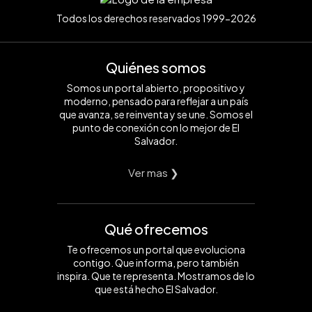
Todos los derechos reservados 1999-2026
Quiénes somos
Somos un portal abierto, propositivo y
moderno, pensado para reflejar a un país
que avanza, se reinventa y se une. Somos el
punto de conexión con lo mejor de El
Salvador.
Ver mas ❯
Qué ofrecemos
Te ofrecemos un portal que evoluciona
contigo. Que informa, pero también
inspira. Que te representa. Mostramos de lo
que está hecho El Salvador.