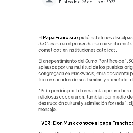
Publicado el 25 de julio de 2022
0:00
Facebook
Twitter
►
Escuchar artículo
El
Papa Francisco
pidió este lunes disculpas
de Canadá en el primer día de una visita cen
cometidos en instituciones católicas.
El arrepentimiento del Sumo Pontífice de 1,3
aplausos por una multitud de los pueblos origi
congregada en Maskwacis, en la occidental pr
fueron sacados de sus familias y sometido a l
"Pido perdón por la forma en la que muchos m
religiosas cooperaron, también por medio de 
destrucción cultural y asimilación forzada", d
mensaje.
VER: Elon Musk conoce al papa Francisco