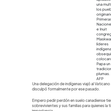
una mult
los pue
originar
Primera
Nacione
e Inuit
congre
Maskwac
líderes
indígen
obsequi
colocaro
Papa un
tradicio
plumas.
AFP
Una delegación de indígenas viajó al Vaticano e
disculpó formalmente por ese pasado.
Empero pedir perdón en suelo canadiense tien
sobrevivientes y sus familias para quienes la t
importancia.