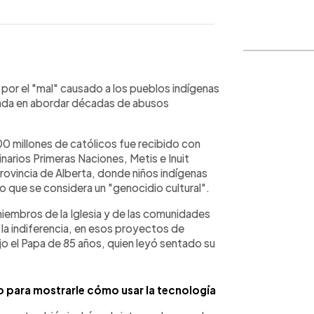
WhatsApp
Copiar link
 por el "mal" causado a los pueblos indígenas
trada en abordar décadas de abusos
00 millones de católicos fue recibido con
narios Primeras Naciones, Metis e Inuit
ovincia de Alberta, donde niños indígenas
o que se considera un "genocidio cultural".
iembros de la Iglesia y de las comunidades
la indiferencia, en esos proyectos de
ijo el Papa de 85 años, quien leyó sentado su
 para mostrarle cómo usar la tecnología