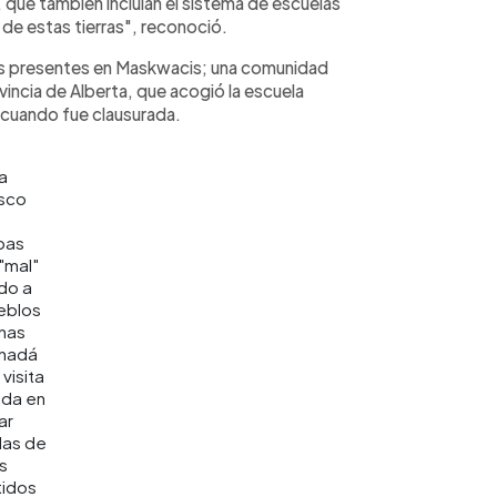
, que también incluían el sistema de escuelas
 de estas tierras", reconoció.
os presentes en Maskwacis; una comunidad
vincia de Alberta, que acogió la escuela
 cuando fue clausurada.
a
isco
pas
 "mal"
do a
eblos
nas
nadá
 visita
ada en
ar
as de
s
idos