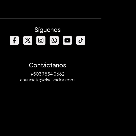
Síguenos
Contáctanos
+503 7854 0662
anunciate@elsalvador.com