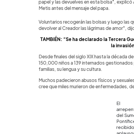
papel y las devuelves en esta bolsa", explicó
Metis antes del mensaje del papa.
Voluntarios recogerán las bolsas y luego las 
devolver al Creador las lágrimas de amor", dij
TAMBIÉN: “Se ha declarado la Tercera Gu
la invasió
Desde finales del siglo XIX hasta la década d
150,000 niños a 139 internados gestionados p
familias, su lengua y su cultura.
Muchos padecieron abusos físicos y sexuales
cree que miles murieron de enfermedades, d
El
arrepen
del Sum
Pontífic
recibid
aplauso