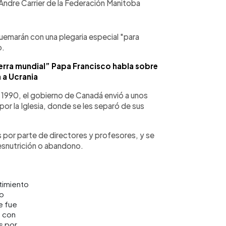
 Andre Carrier de la Federación Manitoba
quemarán con una plegaria especial "para
o.
erra mundial” Papa Francisco habla sobre
n a Ucrania
e 1990, el gobierno de Canadá envió a unos
or la Iglesia, donde se les separó de sus
 por parte de directores y profesores, y se
esnutrición o abandono.
timiento
o
e fue
o con
s por