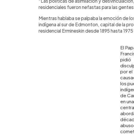
"Las políticas de asimilación y desvinculación
residenciales fueron nefastas para las gentes
Mientras hablaba se palpaba la emoción de l
indígena al sur de Edmonton, capital de la pro
residencial Ermineskin desde 1895 hasta 1975
El Pap
Franc
pidió
discul
por el
causa
los pu
indíge
de Ca
en una
centr
abord
décad
abuso
comet