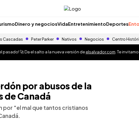
urismo
Dinero y negocios
Vida
Entretenimiento
Deportes
Ento
s Cascadas
Peter Parker
Nativos
Negocios
Centro Histór
 pasado! 🚀 Da el salto a la nueva versión de
elsalvador.com
. Te invitam
rdón por abusos de la
as de Canadá
n por "el mal que tantos cristianos
 Canadá.