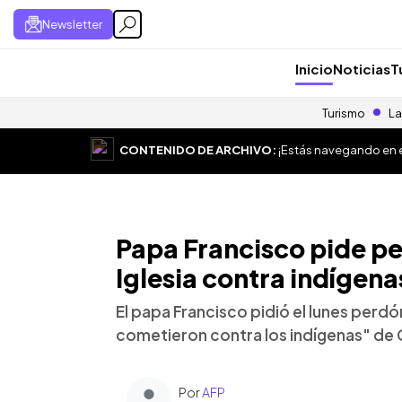
Newsletter
Inicio
Noticias
T
Turismo
La
CONTENIDO DE ARCHIVO:
¡Estás navegando en el
Papa Francisco pide pe
Iglesia contra indígen
El papa Francisco pidió el lunes perdó
cometieron contra los indígenas" de
Por
AFP