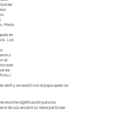
itud de
blos
ios
s
s, Metis
gada en
is. Los
as
aron y
n al
 tocado
nal de
 Foto /
n abril y se reunió con el papa quien se
e enorme significación para los
ierra de sus ancestros tiene particular