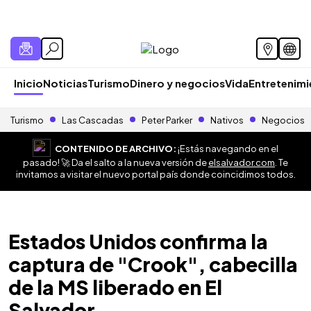
Inicio
Noticias
Turismo
Dinero y negocios
Vida
Entretenim
Turismo
Las Cascadas
Peter Parker
Nativos
Negocios
CONTENIDO DE ARCHIVO:
¡Estás navegando en el
pasado! 🚀 Da el salto a la nueva versión de
elsalvador.com
. Te
invitamos a visitar el nuevo portal país donde coincidimos todos.
Estados Unidos confirma la
captura de "Crook", cabecilla
de la MS liberado en El
Salvador