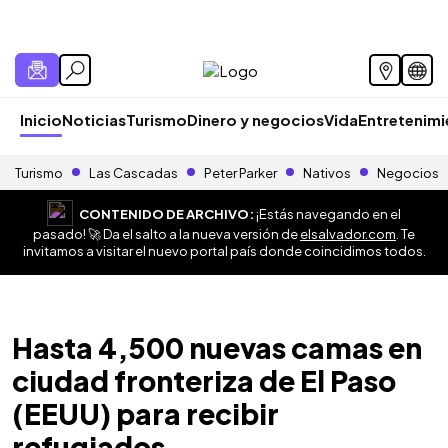
Inicio
Noticias
Turismo
Dinero y negocios
Vida
Entretenim
Turismo
Las Cascadas
Peter Parker
Nativos
Negocios
CONTENIDO DE ARCHIVO:
¡Estás navegando en el
pasado! 🚀 Da el salto a la nueva versión de
elsalvador.com
. Te
invitamos a visitar el nuevo portal país donde coincidimos todos.
Hasta 4,500 nuevas camas en
ciudad fronteriza de El Paso
(EEUU) para recibir
refugiados