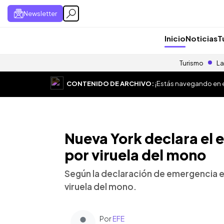
Newsletter
Inicio
Noticias
T
Turismo
La
CONTENIDO DE ARCHIVO:
¡Estás navegando en el
Nueva York declara el
por viruela del mono
Según la declaración de emergencia e
viruela del mono.
Por
EFE