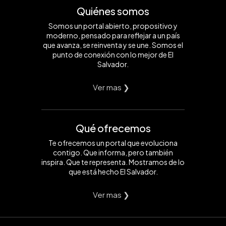
Quiénes somos
Somos un portal abierto, propositivo y
moderno, pensado para reflejar a un país
que avanza, se reinventa y se une. Somos el
punto de conexión con lo mejor de El
Salvador.
Ver mas ❯
Qué ofrecemos
Te ofrecemos un portal que evoluciona
contigo. Que informa, pero también
inspira. Que te representa. Mostramos de lo
que está hecho El Salvador.
Ver mas ❯