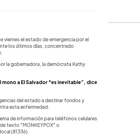
WhatsApp
Copiar link
e viernes el estado de emergencia por el
nte los últimos días, concentrado
k.
por la gobernadora, la demócrata Kathy
el mono a El Salvador "es inevitable”, dice
agencias del estado a destinar fondos y
contra esta enfermedad.
tema de información para teléfonos celulares
aje de texto "MONKEYPOX" o
cal (81336).