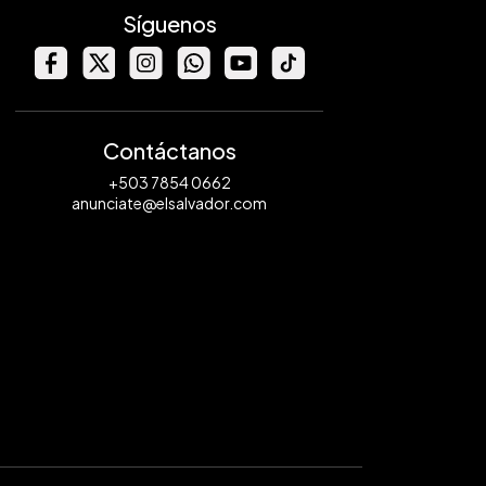
Síguenos
Contáctanos
+503 7854 0662
anunciate@elsalvador.com