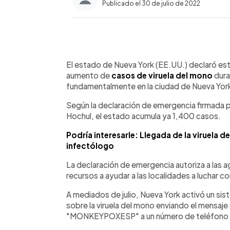
Publicado el 30 de julio de 2022
0:00
Facebook
Twitter
►
Escuchar artículo
El estado de Nueva York (EE.UU.) declaró est
aumento de
casos de viruela del mono
dura
fundamentalmente en la ciudad de Nueva Yor
Según la declaración de emergencia firmada 
Hochul, el estado acumula ya 1,400 casos.
Podría interesarle: Llegada de la viruela d
infectólogo
La declaración de emergencia autoriza a las 
recursos a ayudar a las localidades a luchar 
A mediados de julio, Nueva York activó un sis
sobre la viruela del mono enviando el mens
"MONKEYPOXESP" a un número de teléfono lo