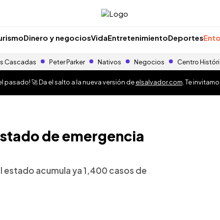
urismo
Dinero y negocios
Vida
Entretenimiento
Deportes
Ento
s Cascadas
Peter Parker
Nativos
Negocios
Centro Histór
 pasado! 🚀 Da el salto a la nueva versión de
elsalvador.com
. Te invitam
 estado de emergencia
l estado acumula ya 1,400 casos de