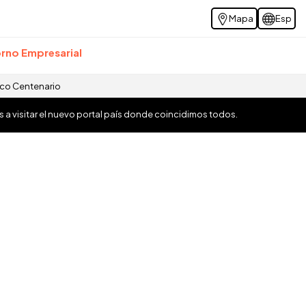
Mapa
Esp
rno Empresarial
ico Centenario
os a visitar el nuevo portal país donde coincidimos todos.