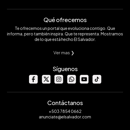
Qué ofrecemos
Te ofrecemos un portal que evoluciona contigo. Que
informa, pero también inspira. Que te representa. Mostramos
de lo que está hecho El Salvador.
Ver mas ❯
Síguenos
Contáctanos
+503 7854 0662
anunciate@elsalvador.com