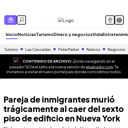
Inicio
Noticias
Turismo
Dinero y negocios
Vida
Entretenim
Turismo
Las Cascadas
Peter Parker
Nativos
Negocios
CONTENIDO DE ARCHIVO:
¡Estás navegando en el
pasado! 🚀 Da el salto a la nueva versión de
elsalvador.com
. Te
invitamos a visitar el nuevo portal país donde coincidimos todos.
Pareja de inmigrantes murió
trágicamente al caer del sexto
piso de edificio en Nueva York