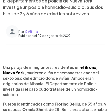
El departamentos de policía de Nueva York
investiga un posible homicidio-suicidio. Sus dos
hijos de 2 y 6 años de edad les sobreviven.
Por
X. Alfaro
Publicado el 09 de agosto de 2022
0:00
►
Escuchar artículo
Una paraja de inmigrantes, residentes en
el Bronx,
Nueva Yor
k, murieron el fin de semana tras caer del
sexto piso del edificio donde vivían. Ambos eran
originarios de Albania. El Departamento de Policía
investiga si el caso pudo tratarse de un homicidio-
suicidio.
Fueron identificados como
Florind Belliu
, de 35 años, y
su esposa
Ornela Shehi
, de 28. Belliu era actor, se había