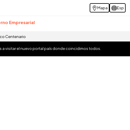
Mapa
Esp
rno Empresarial
ico Centenario
os a visitar el nuevo portal país donde coincidimos todos.