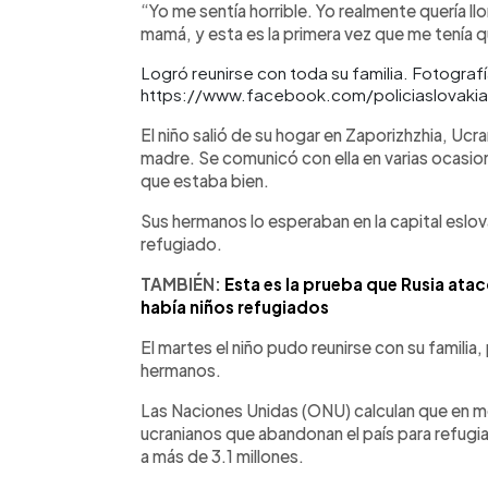
“Yo me sentía horrible. Yo realmente quería l
mamá, y esta es la primera vez que me tenía q
Logró reunirse con toda su familia. Fotografí
https://www.facebook.com/policiaslovakia
El niño salió de su hogar en Zaporizhzhia, Ucra
madre. Se comunicó con ella en varias ocasio
que estaba bien.
Sus hermanos lo esperaban en la capital eslo
refugiado.
TAMBIÉN:
Esta es la prueba que Rusia ata
había niños refugiados
El martes el niño pudo reunirse con su familia
hermanos.
Las Naciones Unidas (ONU) calculan que en m
ucranianos que abandonan el país para refug
a más de 3.1 millones.