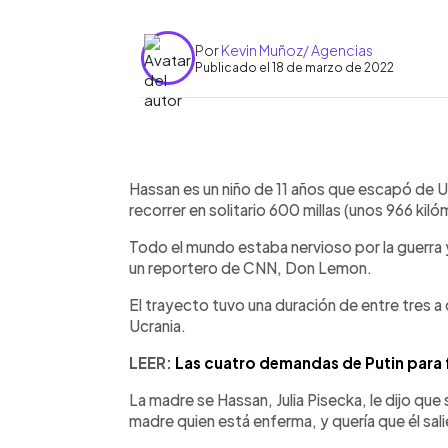
Por
Kevin Muñoz/ Agencias
Publicado el 18 de marzo de 2022
0:00
Facebook
Twitter
►
Escuchar artículo
Hassan es un niño de 11 años que escapó de U
recorrer en solitario 600 millas (unos 966 kiló
Todo el mundo estaba nervioso por la guerra y er
un reportero de CNN, Don Lemon.
El trayecto tuvo una duración de entre tres a 
Ucrania.
LEER:
Las cuatro demandas de Putin para f
La madre se Hassan, Julia Pisecka, le dijo que 
madre quien está enferma, y quería que él sal