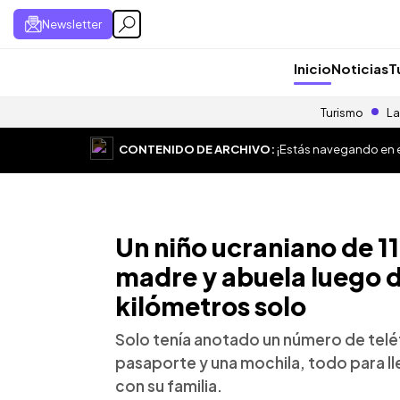
Newsletter
Inicio
Noticias
T
Turismo
La
CONTENIDO DE ARCHIVO:
¡Estás navegando en el
Un niño ucraniano de 11
madre y abuela luego d
kilómetros solo
Solo tenía anotado un número de telé
pasaporte y una mochila, todo para l
con su familia.