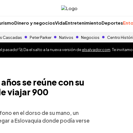
urismo
Dinero y negocios
Vida
Entretenimiento
Deportes
Ento
s Cascadas
Peter Parker
Nativos
Negocios
Centro Histór
 pasado! 🚀 Da el salto a la nueva versión de
elsalvador.com
. Te invitam
 años se reúne con su
e viajar 900
fono en el dorso de su mano, un
legar a Eslovaquia donde podía verse