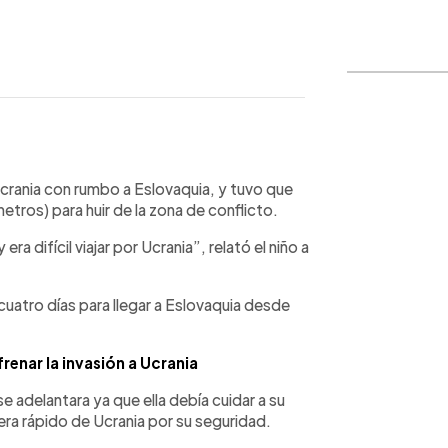
WhatsApp
Copiar link
crania con rumbo a Eslovaquia, y tuvo que
metros) para huir de la zona de conflicto.
a difícil viajar por Ucrania”, relató el niño a
cuatro días para llegar a Eslovaquia desde
renar la invasión a Ucrania
se adelantara ya que ella debía cuidar a su
iera rápido de Ucrania por su seguridad.