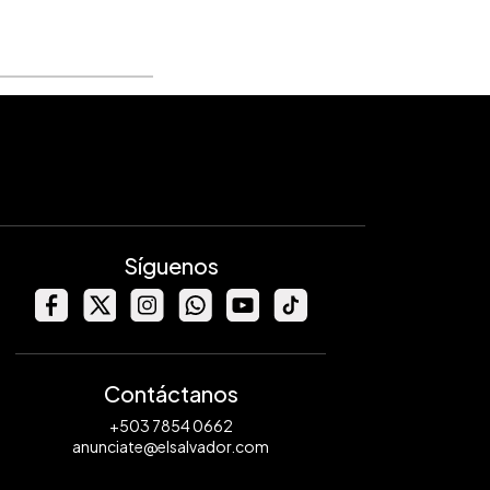
Síguenos
Contáctanos
+503 7854 0662
anunciate@elsalvador.com