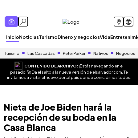
Inicio
Noticias
Turismo
Dinero y negocios
Vida
Entretenim
Turismo
Las Cascadas
Peter Parker
Nativos
Negocios
CONTENIDO DE ARCHIVO:
¡Estás navegando en el
pasado! 🚀 Da el salto a la nueva versión de
elsalvador.com
. Te
invitamos a visitar el nuevo portal país donde coincidimos todos.
Nieta de Joe Biden hará la
recepción de su boda en la
Casa Blanca