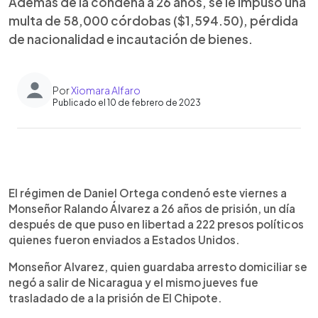
Además de la condena a 26 años, se le impuso una
multa de 58,000 córdobas ($1,594.50), pérdida
de nacionalidad e incautación de bienes.
Por
Xiomara Alfaro
Publicado el 10 de febrero de 2023
0:00
►
Escuchar artículo
El régimen de Daniel Ortega condenó este viernes a
Monseñor Ralando Álvarez a 26 años de prisión, un día
después de que puso en libertad a 222 presos políticos
quienes fueron enviados a Estados Unidos.
Monseñor Alvarez, quien guardaba arresto domiciliar se
negó a salir de Nicaragua y el mismo jueves fue
trasladado de a la prisión de El Chipote.