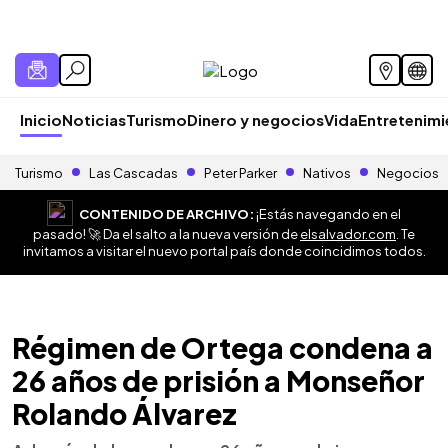
Inicio
Noticias
Turismo
Dinero y negocios
Vida
Entretenim
Turismo
Las Cascadas
Peter Parker
Nativos
Negocios
CONTENIDO DE ARCHIVO:
¡Estás navegando en el
pasado! 🚀 Da el salto a la nueva versión de
elsalvador.com
. Te
invitamos a visitar el nuevo portal país donde coincidimos todos.
Régimen de Ortega condena a
26 años de prisión a Monseñor
Rolando Álvarez