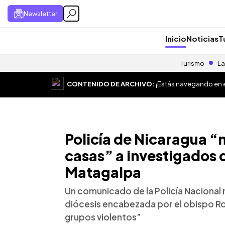
Newsletter
Inicio
Noticias
T
Turismo
La
CONTENIDO DE ARCHIVO:
¡Estás navegando en el
Policía de Nicaragua “
casas” a investigados d
Matagalpa
Un comunicado de la Policía Nacional
diócesis encabezada por el obispo R
grupos violentos”