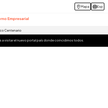
Mapa
Esp
rno Empresarial
ico Centenario
os a visitar el nuevo portal país donde coincidimos todos.