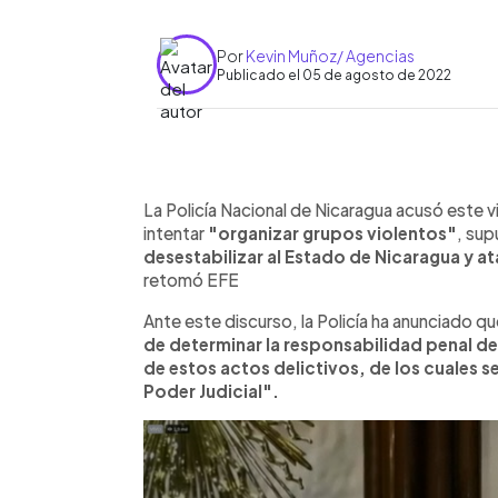
Por
Kevin Muñoz/ Agencias
Publicado el 05 de agosto de 2022
0:00
Facebook
Twitter
►
Escuchar artículo
La Policía Nacional de Nicaragua acusó este v
intentar
"organizar grupos violentos"
, su
desestabilizar al Estado de Nicaragua y a
retomó EFE
Ante este discurso, la Policía ha anunciado qu
de determinar la responsabilidad penal de
de estos actos delictivos, de los cuales se
Poder Judicial".