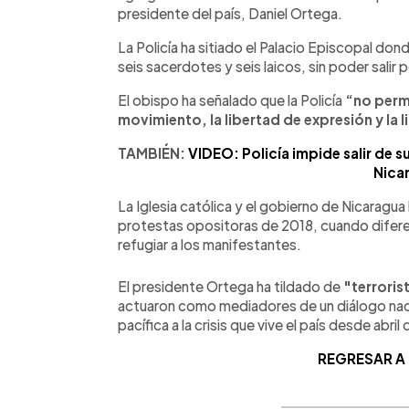
presidente del país, Daniel Ortega.
La Policía ha sitiado el Palacio Episcopal don
seis sacerdotes y seis laicos, sin poder salir
El obispo ha señalado que la Policía
“no permi
movimiento, la libertad de expresión y la l
TAMBIÉN:
VIDEO: Policía impide salir de s
Nica
La Iglesia católica y el gobierno de Nicaragu
protestas opositoras de 2018, cuando difere
refugiar a los manifestantes.
El presidente Ortega ha tildado de
"terroris
actuaron como mediadores de un diálogo naci
pacífica a la crisis que vive el país desde abril
REGRESAR A