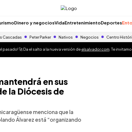
urismo
Dinero y negocios
Vida
Entretenimiento
Deportes
Ento
s Cascadas
Peter Parker
Nativos
Negocios
Centro Histór
 pasado! 🚀 Da el salto a la nueva versión de
elsalvador.com
. Te invitam
mantendrá en sus
e la Diócesis de
 nicaragüense menciona que la
olando Álvarez está “organizando