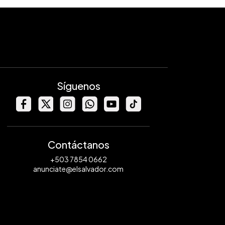
Síguenos
Contáctanos
+503 7854 0662
anunciate@elsalvador.com