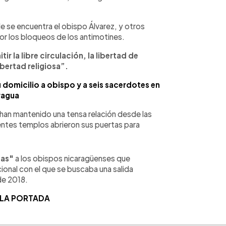
de se encuentra el obispo Álvarez, y otros
 por los bloqueos de los antimotines.
tir la libre circulación, la libertad de
ibertad religiosa”.
u domicilio a obispo y a seis sacerdotes en
ragua
a han mantenido una tensa relación desde las
ntes templos abrieron sus puertas para
tas"
a los obispos nicaragüenses que
onal con el que se buscaba una salida
 de 2018.
 LA PORTADA