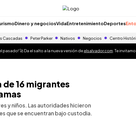
urismo
Dinero y negocios
Vida
Entretenimiento
Deportes
Ento
s Cascadas
Peter Parker
Nativos
Negocios
Centro Histór
 pasado! 🚀 Da el salto a la nueva versión de
elsalvador.com
. Te invitam
a de 16 migrantes
hamas
es y niños. Las autoridades hicieron
tes que se encuentran bajo custodia.