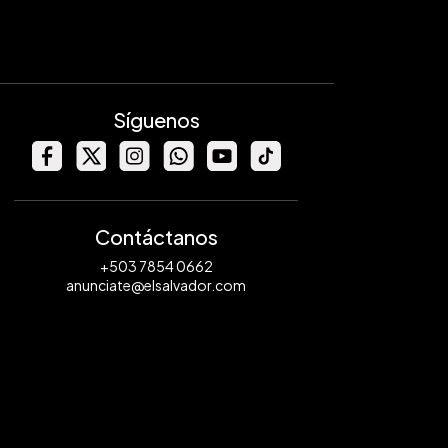
Síguenos
Contáctanos
+503 7854 0662
anunciate@elsalvador.com