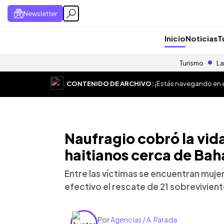
Newsletter
Inicio
Noticias
T
Turismo
La
CONTENIDO DE ARCHIVO:
¡Estás navegando en el
Naufragio cobró la vid
haitianos cerca de Ba
Entre las víctimas se encuentran mujer
efectivo el rescate de 21 sobrevivien
Por
Agencias / A. Parada