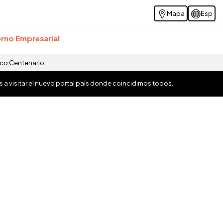
Mapa
Esp
rno Empresarial
ico Centenario
os a visitar el nuevo portal país donde coincidimos todos.