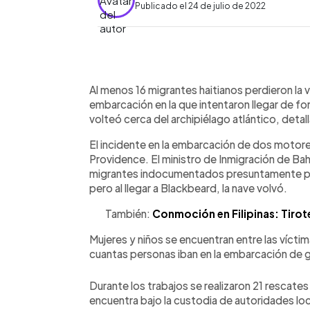
Publicado el 24 de julio de 2022
0:00
Facebook
Twitter
►
Escuchar artículo
Al menos 16 migrantes haitianos perdieron la 
embarcación en la que intentaron llegar de fo
volteó cerca del archipiélago atlántico, detal
El incidente en la embarcación de dos motore
Providence. El ministro de Inmigración de Bah
migrantes indocumentados presuntamente pa
pero al llegar a Blackbeard, la nave volvó.
También:
Conmoción en Filipinas: Tirot
Mujeres y niños se encuentran entre las víct
cuantas personas iban en la embarcación de 
Durante los trabajos se realizaron 21 rescate
encuentra bajo la custodia de autoridades loca