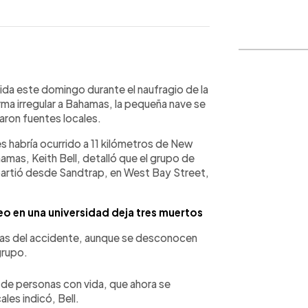
WhatsApp
Copiar link
vida este domingo durante el naufragio de la
rma irregular a Bahamas, la pequeña nave se
laron fuentes locales.
s habría ocurrido a 11 kilómetros de New
amas, Keith Bell, detalló que el grupo de
rtió desde Sandtrap, en West Bay Street,
eo en una universidad deja tres muertos
imas del accidente, aunque se desconocen
grupo.
s de personas con vida, que ahora se
les indicó, Bell.