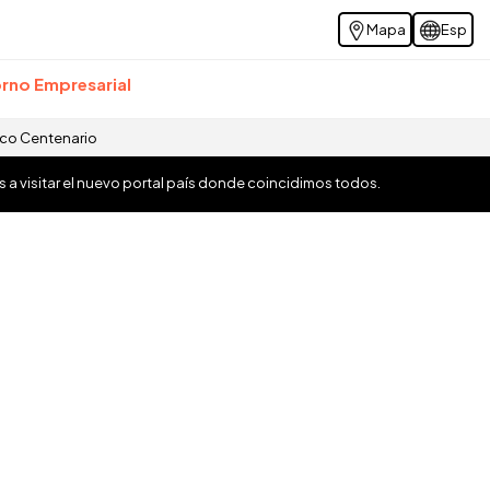
Mapa
Esp
rno Empresarial
ico Centenario
os a visitar el nuevo portal país donde coincidimos todos.