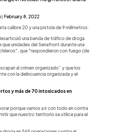
a)
February 8, 2022
ta calibre 20 y una pistola de 9 milímetros.
esarticuló una banda de tráfico de droga
de que unidades del Senafront durante una
ochileros", que "respondieron con fuego (de
escapan al crimen organizado” y que los
 con la delincuencia organizada y el
rtos y más de 70 intoxicados en
orar porque vamos a ir con todo en contra
tir que nuestro territorio se utilice para el
 droga en 565 operaciones contra el