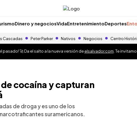
urismo
Dinero y negocios
Vida
Entretenimiento
Deportes
Ento
s Cascadas
Peter Parker
Nativos
Negocios
Centro Histór
 pasado! 🚀 Da el salto a la nueva versión de
elsalvador.com
. Te invitam
 de cocaína y capturan
á
das de droga y es uno de los
s narcotraficantes suramericanos.