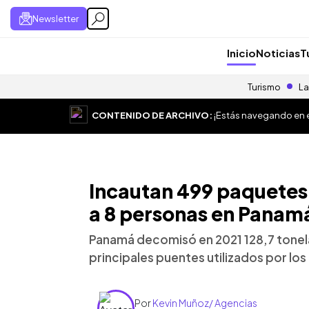
Newsletter
Inicio
Noticias
T
Turismo
La
CONTENIDO DE ARCHIVO:
¡Estás navegando en el
Incautan 499 paquetes
a 8 personas en Panam
Panamá decomisó en 2021 128,7 tonela
principales puentes utilizados por lo
Por
Kevin Muñoz/ Agencias