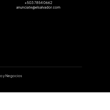
+503 7854 0662
anunciate@elsalvador.com
ro y Negocios