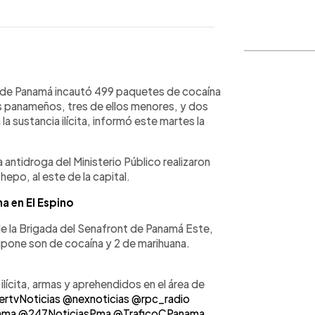
WhatsApp
Copiar link
t) de Panamá incautó 499 paquetes de cocaína
s panameños, tres de ellos menores, y dos
a sustancia ilícita, informó este martes la
a antidroga del Ministerio Público realizaron
hepo, al este de la capital.
a en El Espino
e la Brigada del Senafront de Panamá Este,
one son de cocaína y 2 de marihuana.
ícita, armas y aprehendidos en el área de
rtvNoticias
@nexnoticias
@rpc_radio
ama
@247NoticiasPma
@TraficoCPanama