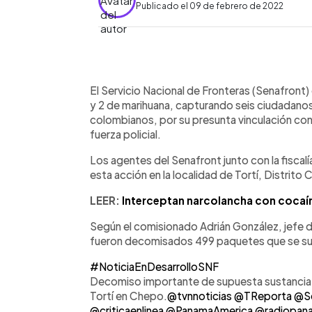
Publicado el 09 de febrero de 2022
0:00
Facebook
Twitter
►
Escuchar artículo
El Servicio Nacional de Fronteras (Senafron
y 2 de marihuana, capturando seis ciudadano
colombianos, por su presunta vinculación con l
fuerza policial.
Los agentes del Senafront junto con la fiscalí
esta acción en la localidad de Tortí, Distrito C
LEER:
Interceptan narcolancha con cocaín
Según el comisionado Adrián González, jefe d
fueron decomisados 499 paquetes que se sup
#NoticiaEnDesarrolloSNF
Decomiso importante de supuesta sustancia il
Tortí en Chepo.
@tvnnoticias
@TReporta
@Se
@criticaenlinea
@PanamaAmerica
@radiopan