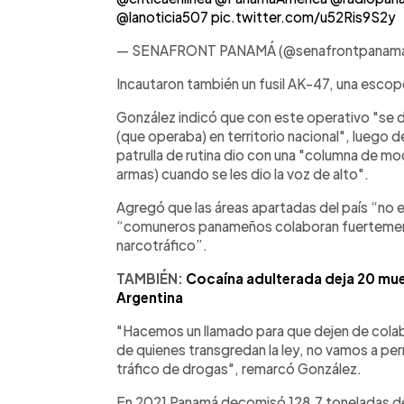
@lanoticia507
pic.twitter.com/u52Ris9S2y
— SENAFRONT PANAMÁ (@senafrontpanam
Incautaron también un fusil AK-47, una escope
González indicó que con este operativo "se d
(que operaba) en territorio nacional", luego 
patrulla de rutina dio con una "columna de m
armas) cuando se les dio la voz de alto".
Agregó que las áreas apartadas del país “no 
“comuneros panameños colaboran fuertemente
narcotráfico”.
TAMBIÉN:
Cocaína adulterada deja 20 mue
Argentina
"Hacemos un llamado para que dejen de colab
de quienes transgredan la ley, no vamos a permi
tráfico de drogas", remarcó González.
En 2021 Panamá decomisó 128,7 toneladas de