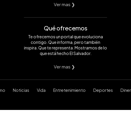
Ver mas ❯
Qué ofrecemos
Te ofrecemos un portal que evoluciona
contigo. Que informa, pero también
inspira. Que te representa. Mostramos de lo
que está hecho El Salvador.
Ver mas ❯
smo
Noticias
Vida
Entretenimiento
Deportes
Dine