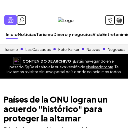
Inicio
Noticias
Turismo
Dinero y negocios
Vida
Entretenim
Turismo
Las Cascadas
Peter Parker
Nativos
Negocios
CONTENIDO DE ARCHIVO:
¡Estás navegando en el
pasado! 🚀 Da el salto a la nueva versión de
elsalvador.com
. Te
invitamos a visitar el nuevo portal país donde coincidimos todos.
Países de la ONU logran un
acuerdo "histórico" para
proteger la altamar