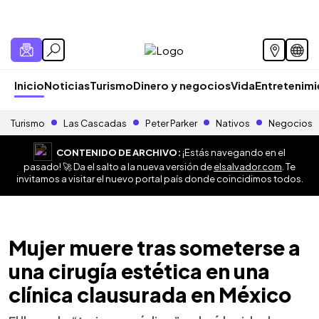
Inicio
Noticias
Turismo
Dinero y negocios
Vida
Entretenim
Turismo
Las Cascadas
Peter Parker
Nativos
Negocios
CONTENIDO DE ARCHIVO:
¡Estás navegando en el
pasado! 🚀 Da el salto a la nueva versión de
elsalvador.com
. Te
invitamos a visitar el nuevo portal país donde coincidimos todos.
Mujer muere tras someterse a
una cirugía estética en una
clínica clausurada en México