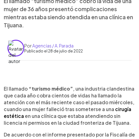
El llamado “turismo médico” cobró la vida de una
mujer de 36 años presentó complicaciones
mientras estaba siendo atendida en una clínica en
Tijuana.
Por
Agencias / A. Parada
Publicado el 28 de julio de 2022
0:00
►
Escuchar artículo
El llamado
“turismo médico”
, una industria clandestina
que cada año cobra cientos de vidas ha llamado la
atención con el más reciente caso el pasado miércoles,
cuando una mujer falleció tras someterse a una
cirugía
estética
en una clínica que estaba atendiendo sin
licencia ni permisos en la ciudad fronteriza de Tijuana.
De acuerdo con el informe presentado por la Fiscalía de