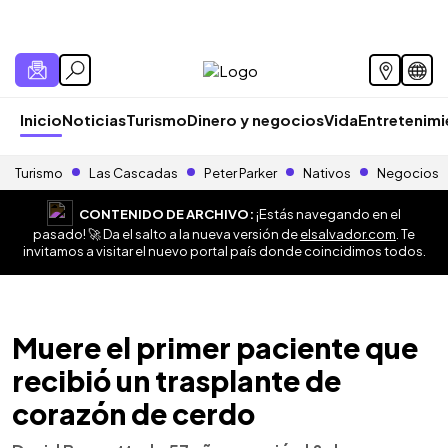
Inicio
Noticias
Turismo
Dinero y negocios
Vida
Entretenim
Turismo
Las Cascadas
Peter Parker
Nativos
Negocios
CONTENIDO DE ARCHIVO:
¡Estás navegando en el
pasado! 🚀 Da el salto a la nueva versión de
elsalvador.com
. Te
invitamos a visitar el nuevo portal país donde coincidimos todos.
Muere el primer paciente que
recibió un trasplante de
corazón de cerdo