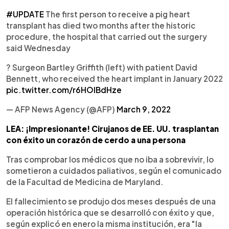
#UPDATE
The first person to receive a pig heart
transplant has died two months after the historic
procedure, the hospital that carried out the surgery
said Wednesday
? Surgeon Bartley Griffith (left) with patient David
Bennett, who received the heart implant in January 2022
pic.twitter.com/r6HOlBdHze
— AFP News Agency (@AFP)
March 9, 2022
LEA: ¡Impresionante! Cirujanos de EE. UU. trasplantan
con éxito un corazón de cerdo a una persona
Tras comprobar los médicos que no iba a sobrevivir, lo
sometieron a cuidados paliativos, según el comunicado
de la Facultad de Medicina de Maryland.
El fallecimiento se produjo dos meses después de una
operación histórica que se desarrolló con éxito y que,
según explicó en enero la misma institución, era "la