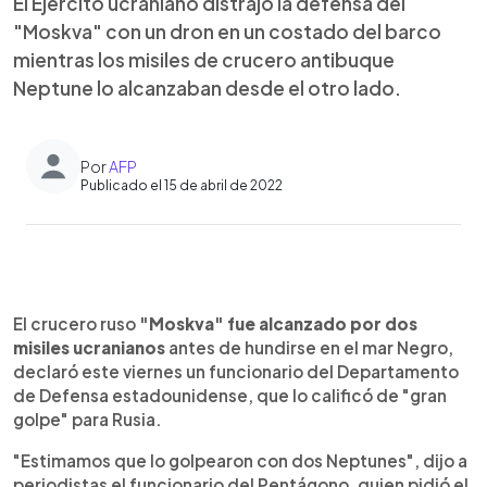
El Ejército ucraniano distrajo la defensa del
"Moskva" con un dron en un costado del barco
mientras los misiles de crucero antibuque
Neptune lo alcanzaban desde el otro lado.
Por
AFP
Publicado el 15 de abril de 2022
0:00
►
Escuchar artículo
El crucero ruso
"Moskva" fue alcanzado por dos
misiles ucranianos
antes de hundirse en el mar Negro,
declaró este viernes un funcionario del Departamento
de Defensa estadounidense, que lo calificó de "gran
golpe" para Rusia.
"Estimamos que lo golpearon con dos Neptunes", dijo a
periodistas el funcionario del Pentágono, quien pidió el