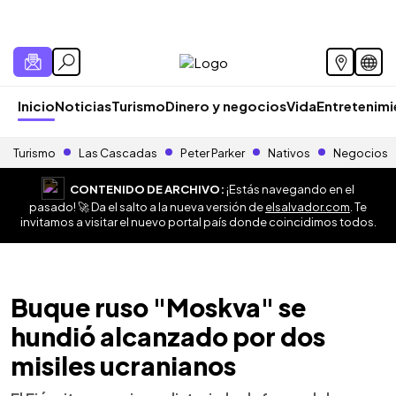
Inicio
Noticias
Turismo
Dinero y negocios
Vida
Entretenim
Turismo
Las Cascadas
Peter Parker
Nativos
Negocios
CONTENIDO DE ARCHIVO:
¡Estás navegando en el
pasado! 🚀 Da el salto a la nueva versión de
elsalvador.com
. Te
invitamos a visitar el nuevo portal país donde coincidimos todos.
Buque ruso "Moskva" se
hundió alcanzado por dos
misiles ucranianos