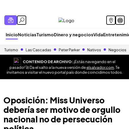
Inicio
Noticias
Turismo
Dinero y negocios
Vida
Entretenim
Turismo
Las Cascadas
Peter Parker
Nativos
Negocios
CONTENIDO DE ARCHIVO:
¡Estás navegando en el
pasado! 🚀 Da el salto a la nueva versión de
elsalvador.com
. Te
invitamos a visitar el nuevo portal país donde coincidimos todos.
Oposición: Miss Universo
debería ser motivo de orgullo
nacional no de persecución
política