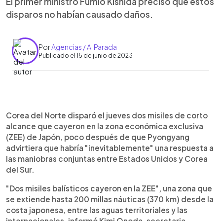
El primer ministro Fumio Kishida precisó que estos
disparos no habían causado daños.
Por
Agencias / A. Parada
Publicado el 15 de junio de 2023
0:00
►
Escuchar artículo
Corea del Norte disparó el jueves dos misiles de corto
alcance que cayeron en la zona económica exclusiva
(ZEE) de Japón, poco después de que Pyongyang
advirtiera que habría "inevitablemente" una respuesta a
las maniobras conjuntas entre Estados Unidos y Corea
del Sur.
"Dos misiles balísticos cayeron en la ZEE", una zona que
se extiende hasta 200 millas náuticas (370 km) desde la
costa japonesa, entre las aguas territoriales y las
internacionales, informó Kimi Onoda, secretaria