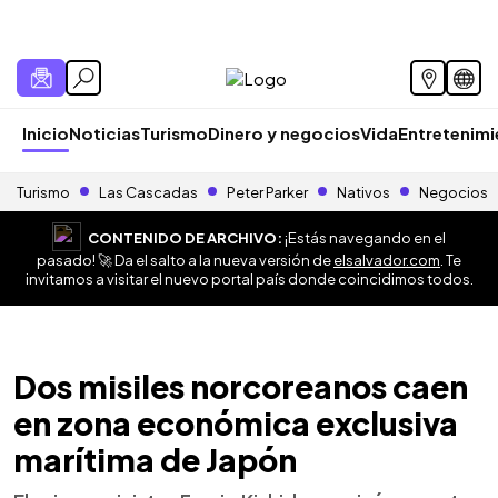
Inicio
Noticias
Turismo
Dinero y negocios
Vida
Entretenim
Turismo
Las Cascadas
Peter Parker
Nativos
Negocios
CONTENIDO DE ARCHIVO:
¡Estás navegando en el
pasado! 🚀 Da el salto a la nueva versión de
elsalvador.com
. Te
invitamos a visitar el nuevo portal país donde coincidimos todos.
Dos misiles norcoreanos caen
en zona económica exclusiva
marítima de Japón