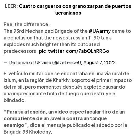
LEER:
Cuatro cargueros con grano zarpan de puertos
ucranianos
Feel the difference.
The 93rd Mechanized Brigade of the
#UAarmy
came to
a conclusion that the newest russian T-90 tank
explodes much brighter than its outdated
predecessors.
pic.twitter.com/7abQLhRRGo
— Defense of Ukraine (@DefenceU)
August 7, 2022
El vehículo militar que se encontraba en una vía rural de
Izium, en la región de Kharkiv, soportó el primer impacto
del misil, pero momentos después explotó causando
una impresionante bola de fuego que destruye el
blindado.
“Para su atención, un video espectacular tiro de un
combatiente de un Javelin contra un tanque
enemigo”,
dice el mensaje publicado el sábado por la
Brigada 93 Kholodny.