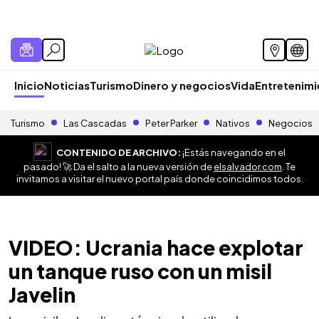
Inicio
Noticias
Turismo
Dinero y negocios
Vida
Entretenim
Turismo
Las Cascadas
Peter Parker
Nativos
Negocios
CONTENIDO DE ARCHIVO:
¡Estás navegando en el
pasado! 🚀 Da el salto a la nueva versión de
elsalvador.com
. Te
invitamos a visitar el nuevo portal país donde coincidimos todos.
VIDEO: Ucrania hace explotar
un tanque ruso con un misil
Javelin