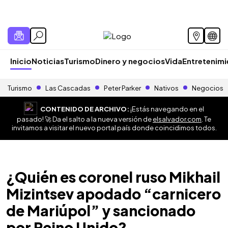
Inicio
Noticias
Turismo
Dinero y negocios
Vida
Entretenim
Turismo
Las Cascadas
Peter Parker
Nativos
Negocios
CONTENIDO DE ARCHIVO:
¡Estás navegando en el
pasado! 🚀 Da el salto a la nueva versión de
elsalvador.com
. Te
invitamos a visitar el nuevo portal país donde coincidimos todos.
¿Quién es coronel ruso Mikhail
Mizintsev apodado “carnicero
de Mariúpol” y sancionado
por Reino Unido?