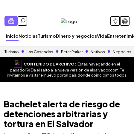
Inicio
Noticias
Turismo
Dinero y negocios
Vida
Entretenim
Turismo
Las Cascadas
Peter Parker
Nativos
Negocios
CONTENIDO DE ARCHIVO:
¡Estás navegando en el
pasado! 🚀 Da el salto a la nueva versión de
elsalvador.com
. Te
invitamos a visitar el nuevo portal país donde coincidimos todos.
Bachelet alerta de riesgo de
detenciones arbitrarias y
tortura en El Salvador