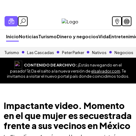
Inicio
Noticias
Turismo
Dinero y negocios
Vida
Entretenim
Turismo
Las Cascadas
Peter Parker
Nativos
Negocios
CONTENIDO DE ARCHIVO:
¡Estás navegando en el
pasado! 🚀 Da el salto a la nueva versión de
elsalvador.com
. Te
invitamos a visitar el nuevo portal país donde coincidimos todos.
Impactante video. Momento
en el que mujer es secuestrada
frente a sus vecinos en México