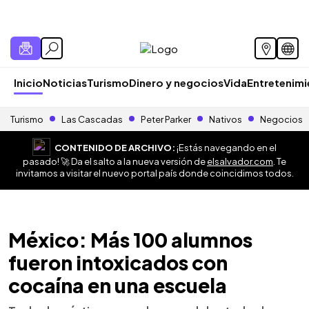
Inicio
Noticias
Turismo
Dinero y negocios
Vida
Entretenim
Turismo
Las Cascadas
Peter Parker
Nativos
Negocios
CONTENIDO DE ARCHIVO:
¡Estás navegando en el
pasado! 🚀 Da el salto a la nueva versión de
elsalvador.com
. Te
invitamos a visitar el nuevo portal país donde coincidimos todos.
México: Más 100 alumnos
fueron intoxicados con
cocaína en una escuela