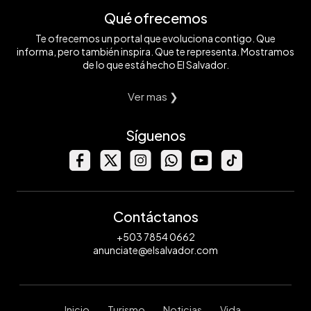
Qué ofrecemos
Te ofrecemos un portal que evoluciona contigo. Que
informa, pero también inspira. Que te representa. Mostramos
de lo que está hecho El Salvador.
Ver mas ❯
Síguenos
Contáctanos
+503 7854 0662
anunciate@elsalvador.com
Inicio
Turismo
Noticias
Vida