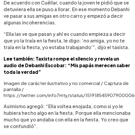
De acuerdo con Cuéllar, cuando la joven le pidió que se
detuviera ella se puso a llorar. En ese momento Debanhi
ve pasar a sus amigas en otro carro y empezó a decir
algunas incoherencias.
“Ella las ve que pasan y ahí es cuando empieza a decir
que yo la traía en la fiesta, le digo: ‘no amiga, yo no te
traía en la fiesta, yo estaba trabajando’”, dijo el taxista.
Lee también: Taxista rompe el silencio y revela un
audio de Debanhi Escobar: “Mis papás merecen saber
toda la verdad”
Imagen de carácter ilustrativo y no comercial / Captura de
pantalla /
https://twitter.com/info7mty/status/151918545907900006
Asimismo agregó: “Ella voltea enojada, como si yo le
hubiera hecho algo en la fiesta. Porque ella mencionaba
mucho que yo andaba con ella en la fiesta. Yo creo que
se confundió”.