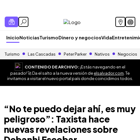
Inicio
Noticias
Turismo
Dinero y negocios
Vida
Entretenim
Turismo
Las Cascadas
Peter Parker
Nativos
Negocios
CONTENIDO DE ARCHIVO:
¡Estás navegando en el
pasado! 🚀 Da el salto a la nueva versión de
elsalvador.com
. Te
invitamos a visitar el nuevo portal país donde coincidimos todos.
“No te puedo dejar ahí, es muy
peligroso”: Taxista hace
nuevas revelaciones sobre
Debanhi Escobar