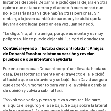
Instantes después Debanhi le pidió que la dejara en otra
quinta que estaba cerca y él accedió pues pensó que
no le pasaría nada ya que habían otras personas. Sin
embargo la joven cambió de parecer y le pidió que la
llevara a otro lugar, pero en esa vez Juan se negó.
“Le digo: ‘no, ahí no amiga, porque es monte y es muy
peligroso. No te puedo dejar ahí’”, alegó el conductor.
Continúa leyendo: “Estaba descontrolada”: Amigas
de Debanhi Escobar relatan su versión y revelan
pruebas de que intentaron ayudarla
Fue entonces cuan Debanhi aceptó ser llevada hacia su
casa. Desafortunadamente en el trayecto ella le pidió
al taxista que se detuviera y se bajó. Juan David asegura
que esperó un momento para ver si ella volvía a cambiar
de opinión y volvía a subir al taxi.
“Yo volteo a verla y pienso que va a vomitar. Me paré,
ella quita el seguro y ella se baja. Se baja sobre la lateral
de la carretera (…) yo me quedé ahí un minuto, después