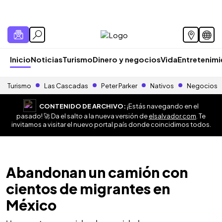
Inicio
Noticias
Turismo
Dinero y negocios
Vida
Entretenim
Turismo
Las Cascadas
Peter Parker
Nativos
Negocios
CONTENIDO DE ARCHIVO:
¡Estás navegando en el
pasado! 🚀 Da el salto a la nueva versión de
elsalvador.com
. Te
invitamos a visitar el nuevo portal país donde coincidimos todos.
Abandonan un camión con
cientos de migrantes en
México