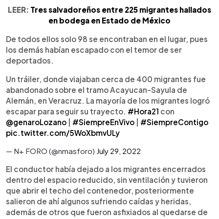
LEER:
Tres salvadoreños entre 225 migrantes hallados
en bodega en Estado de México
De todos ellos solo 98 se encontraban en el lugar, pues
los demás habían escapado con el temor de ser
deportados.
Un tráiler, donde viajaban cerca de 400 migrantes fue
abandonado sobre el tramo Acayucan-Sayula de
Alemán, en Veracruz. La mayoría de los migrantes logró
escapar para seguir su trayecto.
#Hora21
con
@genaroLozano
|
#SiempreEnVivo
|
#SiempreContigo
pic.twitter.com/5WoXbmvULy
— N+ FORO (@nmasforo)
July 29, 2022
El conductor había dejado a los migrantes encerrados
dentro del espacio reducido, sin ventilación y tuvieron
que abrir el techo del contenedor, posteriormente
salieron de ahí algunos sufriendo caídas y heridas,
además de otros que fueron asfixiados al quedarse de