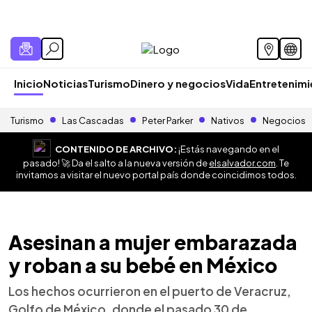
Inicio
Noticias
Turismo
Dinero y negocios
Vida
Entretenim
Turismo
Las Cascadas
Peter Parker
Nativos
Negocios
CONTENIDO DE ARCHIVO:
¡Estás navegando en el
pasado! 🚀 Da el salto a la nueva versión de
elsalvador.com
. Te
invitamos a visitar el nuevo portal país donde coincidimos todos.
Asesinan a mujer embarazada
y roban a su bebé en México
Los hechos ocurrieron en el puerto de Veracruz,
Golfo de México, donde el pasado 30 de