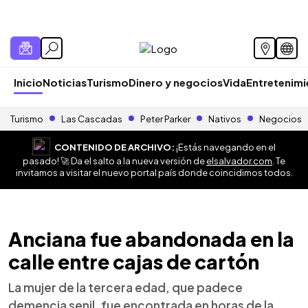
Inicio
Noticias
Turismo
Dinero y negocios
Vida
Entretenim
Turismo
Las Cascadas
Peter Parker
Nativos
Negocios
CONTENIDO DE ARCHIVO:
¡Estás navegando en el
pasado! 🚀 Da el salto a la nueva versión de
elsalvador.com
. Te
invitamos a visitar el nuevo portal país donde coincidimos todos.
Anciana fue abandonada en la
calle entre cajas de cartón
La mujer de la tercera edad, que padece
demencia senil, fue encontrada en horas de la